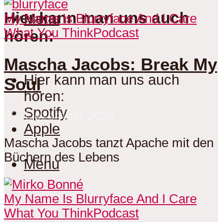
Hier kann man uns auch
Menu
My Name Is Blurryface And I Care
What You Think
Podcast
hören:
Mascha Jacobs: Break My
Hier kann man uns auch
Soul
hören:
Spotify
23. Dezember 2023
Apple
Mascha Jacobs tanzt Apache mit den
Büchern des Lebens
Menu
My Name Is Blurryface And I Care
What You Think
Podcast