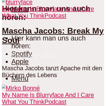
Hier kann man uns auch
Menu
My Name Is Blurryface And I Care
What You Think
Podcast
hören:
Mascha Jacobs: Break My
Hier kann man uns auch
Soul
hören:
Spotify
23. Dezember 2023
Apple
Mascha Jacobs tanzt Apache mit den
Büchern des Lebens
Menu
My Name Is Blurryface And I Care
What You Think
Podcast