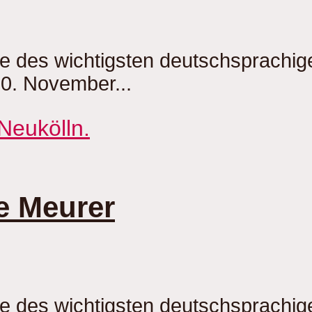
be des wichtigsten deutschsprachi
20. November...
e Meurer
be des wichtigsten deutschsprachi