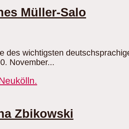
nes Müller-Salo
be des wichtigsten deutschsprachi
20. November...
ha Zbikowski