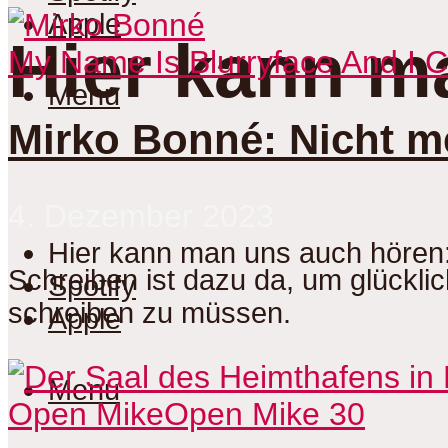
Apple
Hier kann m
My Name Is Blurryface And I 
Menu
Mirko Bonné: Nicht m
4. Dezember 2023
Hier kann man uns auch hören
Schreiben ist dazu da, um glücklic
Spotify
schreiben zu müssen.
Apple
Menu
Open Mike
Open Mike 30