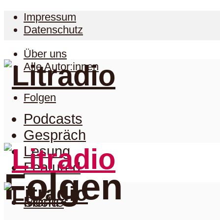
Impressum
Datenschutz
Über uns
Alle Autor:innen
Folgen
Podcasts
Gespräch
Lesung
Featured
Folgen
Suche
Menu