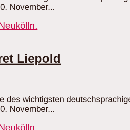
20. November...
et Liepold
be des wichtigsten deutschsprachi
20. November...