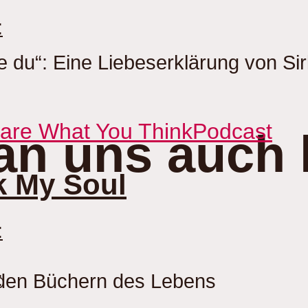
:
ie du“: Eine Liebeserklärung von Sir
Care What You Think
Podcast
an uns auch 
k My Soul
:
:
 den Büchern des Lebens