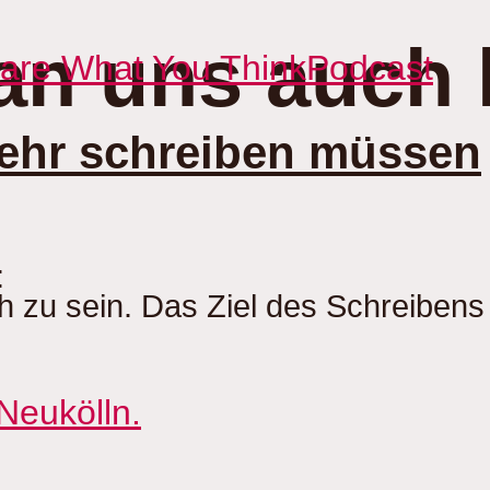
an uns auch 
Care What You Think
Podcast
ehr schreiben müssen
:
h zu sein. Das Ziel des Schreibens