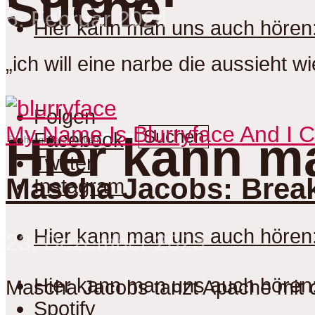
Suche
5. Februar 2024
Hier kann man uns auch hören
„ich will eine narbe die aussieht w
Folgen
My Name Is Blurryface And I 
Suchen
Facebook
Hier kann m
Twitter
Mascha Jacobs: Brea
Instagram
Hier kann man uns auch hören
23. Dezember 2023
Hier kann man uns auch hören
Mascha Jacobs tanzt Apache mit
Spotify