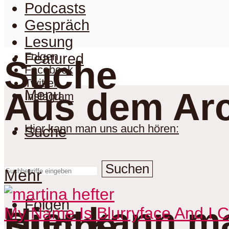
Podcasts
Gespräch
Lesung
Folgen
Featured
Suche
Facebook
Twitter
Aus dem Arc
Menu
Instagram
Hier kann man uns auch hören:
Suche
Suchen
Mehr
Folgen
Hier kann m
My Name Is Blurryface And I 
Suche