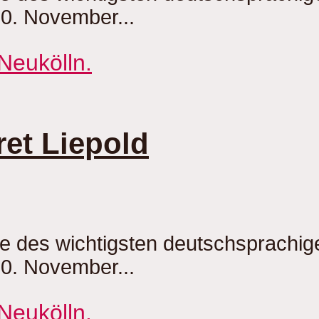
20. November...
et Liepold
be des wichtigsten deutschsprachi
20. November...