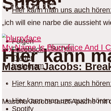
Suche
5. Februar 2024
Hier kann man uns auch hören
„ich will eine narbe die aussieht w
Folgen
My Name Is Blurryface And I 
Suchen
Facebook
Hier kann m
Twitter
Mascha Jacobs: Brea
Instagram
Hier kann man uns auch hören
23. Dezember 2023
Hier kann man uns auch hören
Mascha Jacobs tanzt Apache mit
Spotify