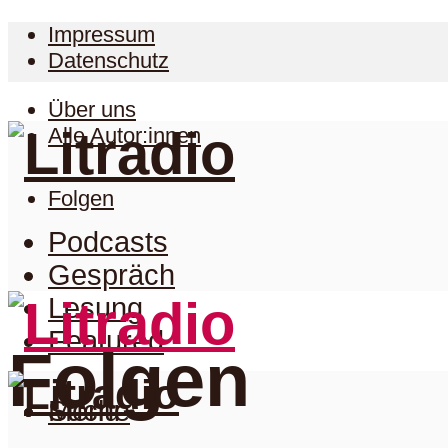
Impressum
Datenschutz
Über uns
Alle Autor:innen
Folgen
Podcasts
Gespräch
Lesung
Featured
Folgen
Suche
Menu