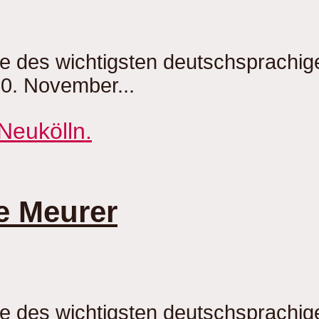
be des wichtigsten deutschsprachi
20. November...
e Meurer
be des wichtigsten deutschsprachi