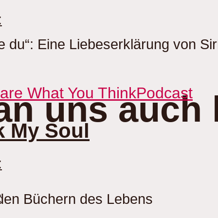
:
ie du“: Eine Liebeserklärung von Sir
Care What You Think
Podcast
an uns auch 
k My Soul
:
:
 den Büchern des Lebens