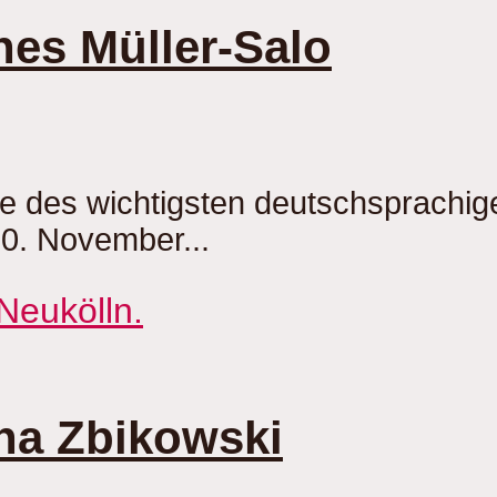
nes Müller-Salo
be des wichtigsten deutschsprachi
20. November...
ha Zbikowski