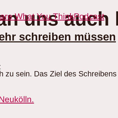
an uns auch 
Care What You Think
Podcast
ehr schreiben müssen
:
h zu sein. Das Ziel des Schreibens