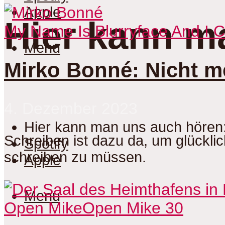
Apple
Hier kann m
My Name Is Blurryface And I 
Menu
Mirko Bonné: Nicht m
4. Dezember 2023
Hier kann man uns auch hören
Schreiben ist dazu da, um glücklic
Spotify
schreiben zu müssen.
Apple
Menu
Open Mike
Open Mike 30