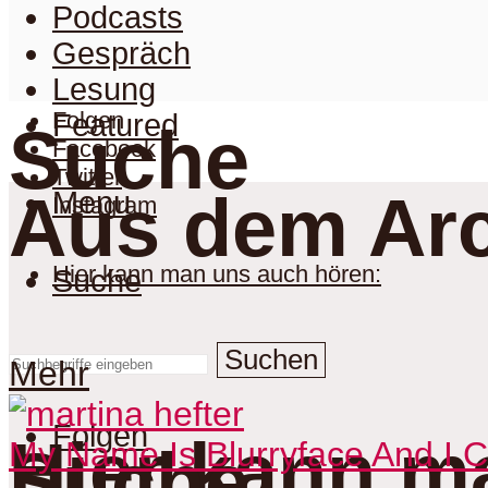
Podcasts
Gespräch
Lesung
Folgen
Featured
Suche
Facebook
Twitter
Aus dem Arc
Menu
Instagram
Hier kann man uns auch hören:
Suche
Suchen
Mehr
Folgen
Hier kann m
My Name Is Blurryface And I 
Suche