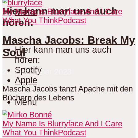
Hier kann man uns auch
Menu
My Name Is Blurryface And I Care
What You Think
Podcast
hören:
Mascha Jacobs: Break My
Hier kann man uns auch
Soul
hören:
Spotify
23. Dezember 2023
Apple
Mascha Jacobs tanzt Apache mit den
Büchern des Lebens
Menu
My Name Is Blurryface And I Care
What You Think
Podcast