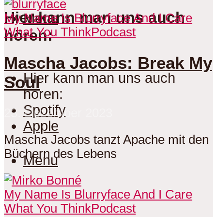
Hier kann man uns auch
Menu
My Name Is Blurryface And I Care
What You Think
Podcast
hören:
Mascha Jacobs: Break My
Hier kann man uns auch
Soul
hören:
Spotify
23. Dezember 2023
Apple
Mascha Jacobs tanzt Apache mit den
Büchern des Lebens
Menu
My Name Is Blurryface And I Care
What You Think
Podcast