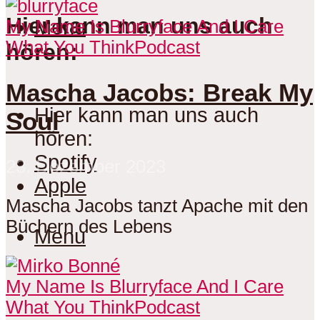
Hier kann man uns auch
Menu
My Name Is Blurryface And I Care
What You Think
Podcast
hören:
Mascha Jacobs: Break My
Hier kann man uns auch
Soul
hören:
Spotify
23. Dezember 2023
Apple
Mascha Jacobs tanzt Apache mit den
Büchern des Lebens
Menu
My Name Is Blurryface And I Care
What You Think
Podcast