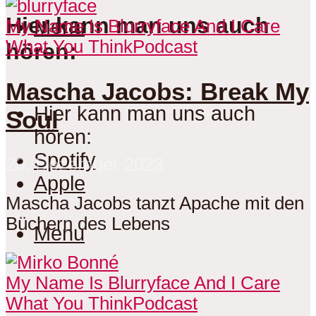
Hier kann man uns auch
Menu
My Name Is Blurryface And I Care
What You Think
Podcast
hören:
Mascha Jacobs: Break My
Hier kann man uns auch
Soul
hören:
Spotify
23. Dezember 2023
Apple
Mascha Jacobs tanzt Apache mit den
Büchern des Lebens
Menu
My Name Is Blurryface And I Care
What You Think
Podcast