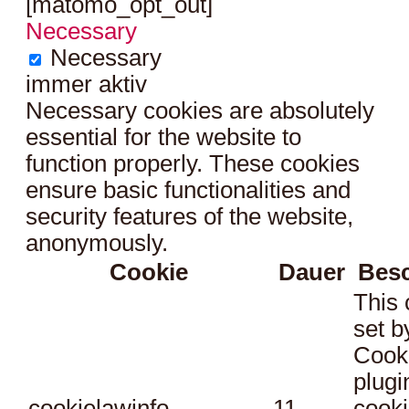
[matomo_opt_out]
Necessary
Necessary
immer aktiv
Necessary cookies are absolutely
essential for the website to
function properly. These cookies
ensure basic functionalities and
security features of the website,
anonymously.
Cookie
Dauer
Bes
This 
set 
Cook
plugi
cookielawinfo-
11
cooki