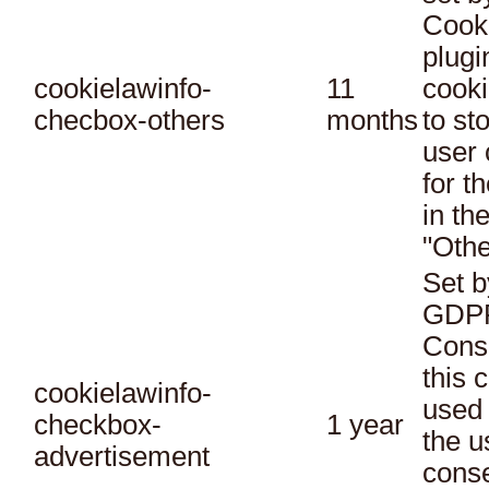
Cook
plugi
cookielawinfo-
11
cooki
checbox-others
months
to st
user 
for t
in th
"Othe
Set b
GDPR
Conse
this 
cookielawinfo-
used 
checkbox-
1 year
the u
advertisement
conse