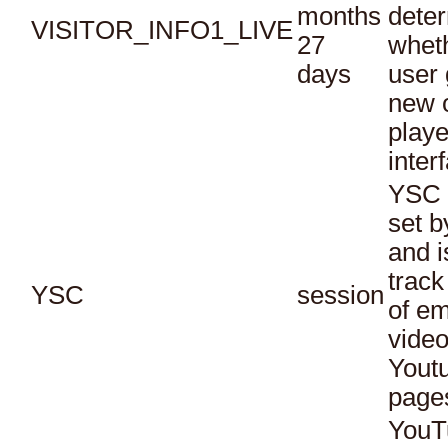
months
dete
VISITOR_INFO1_LIVE
27
whet
days
user 
new o
playe
inter
YSC 
set b
and i
track
YSC
session
of e
vide
Yout
page
YouT