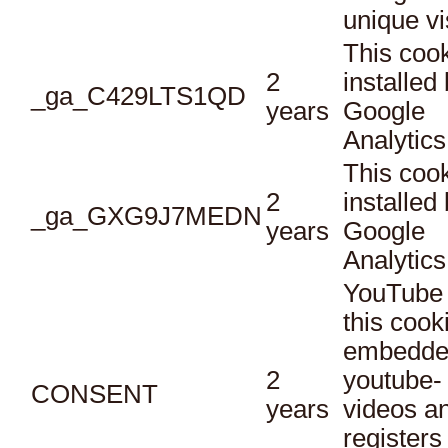
unique vi
This cook
2
installed
_ga_C429LTS1QD
years
Google
Analytics
This cook
2
installed
_ga_GXG9J7MEDN
years
Google
Analytics
YouTube 
this cook
embedde
2
youtube-
CONSENT
years
videos a
registers