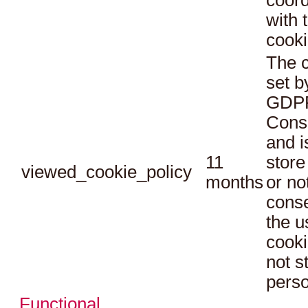
with 
cooki
The c
set b
GDPR
Conse
and i
11
store
viewed_cookie_policy
months
or no
conse
the u
cooki
not s
perso
Functional