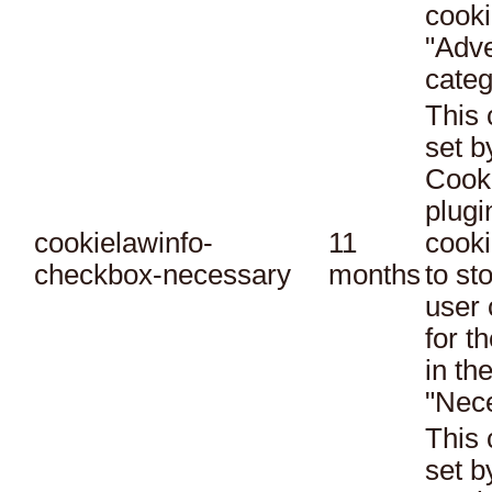
cooki
"Adve
categ
This 
set 
Cook
plugi
cookielawinfo-
11
cooki
checkbox-necessary
months
to st
user 
for t
in th
"Nec
This 
set 