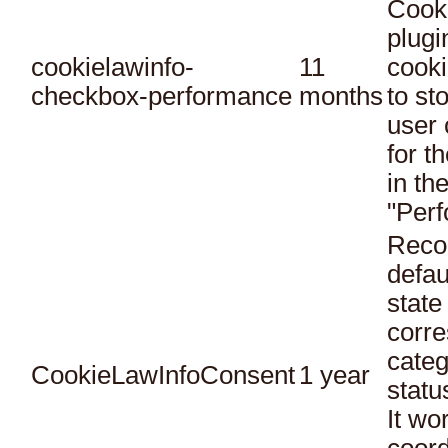
Cook
plugi
cookielawinfo-
11
cooki
checkbox-performance
months
to st
user 
for t
in th
"Per
Reco
defau
state
corr
categ
CookieLawInfoConsent
1 year
statu
It wo
coord