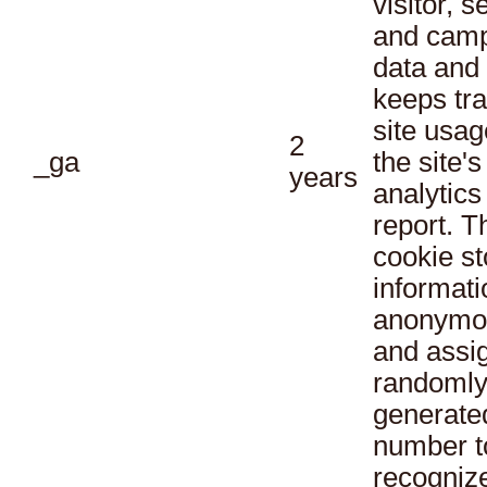
visitor, s
and cam
data and
keeps tra
site usag
2
_ga
the site's
years
analytics
report. T
cookie st
informati
anonymo
and assi
randoml
generate
number t
recogniz