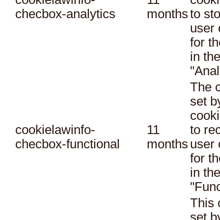
checbox-analytics
months
to st
user 
for t
in th
"Anal
The c
set 
cooki
cookielawinfo-
11
to re
checbox-functional
months
user 
for t
in th
"Func
This 
set 