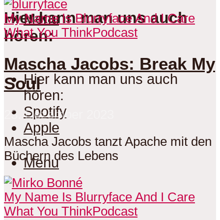
Hier kann man uns auch
Menu
My Name Is Blurryface And I Care
What You Think
Podcast
hören:
Mascha Jacobs: Break My
Hier kann man uns auch
Soul
hören:
Spotify
23. Dezember 2023
Apple
Mascha Jacobs tanzt Apache mit den
Büchern des Lebens
Menu
My Name Is Blurryface And I Care
What You Think
Podcast