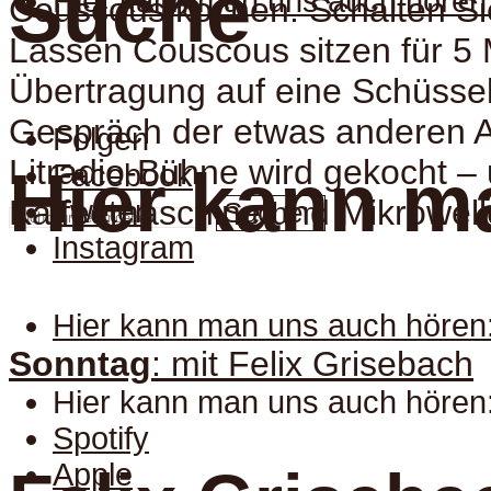
Suche
Hier kann man uns auch hören
Couscous kochen. Schalten Si
Lassen Couscous sitzen für 5 
Übertragung auf eine Schüssel
Gespräch der etwas anderen Ar
Folgen
Litradio-Bühne wird gekocht –
Facebook
Hier kann m
Kaffeemaschine und Mikrowell
Twitter
Suchen
Instagram
Hier kann man uns auch hören
Sonntag
: mit Felix Grisebach
Hier kann man uns auch hören
Spotify
Apple