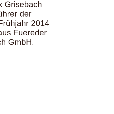
ix Grisebach
ührer der
Frühjahr 2014
aus Fuereder
ach GmbH.