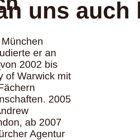
ch
an uns auch 
n München
udierte er an
 von 2002 bis
:
y of Warwick mit
 Fächern
enschaften. 2005
 Andrew
ndon, ab 2007
Zürcher Agentur