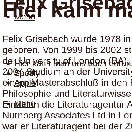
Felix Griseba
Hier kann m
Menu
Felix Grisebach wurde 1978 i
geboren. Von 1999 bis 2002 st
der University of London (BA),
Hier kann man uns auch hören
2004 Studium an der Universit
Spotify
einem Masterabschluß in den
Apple
Philosophie und Literaturwiss
Menu
Eintritt in die Literaturagentur
Nurnberg Associates Ltd in Lo
war er Literaturagent bei der 