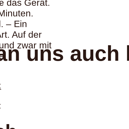
:
e das Gerät.
Minuten.
. – Ein
t. Auf der
 und zwar mit
an uns auch 
e.
:
: