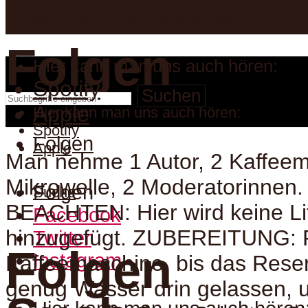
© Johanna Baschke
Folgen
Hier kann man uns auch hören:
Spotify
Suchen
Apple
Hier kann man uns auch hören:
Spotify
Folgen
Apple
Man nehme 1 Autor, 2 Kaffeem
Mikrowelle, 2 Moderatorinnen.
Folgen
Suche
BEACHTEN: Hier wird keine Li
Facebook
hinzugefügt. ZUBEREITUNG: F
Twitter
Folgen
Instagram
Kaffeemaschine, bis das Reser
genug Wasser drin gelassen, 