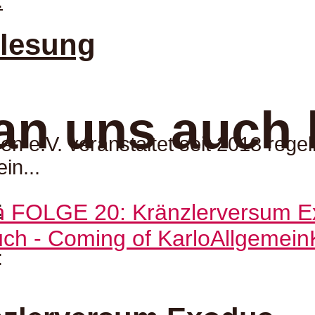
:
elesung
an uns auch 
en e.V. veranstaltet seit 2018 reg
in...
:
ch - Coming of Karlo
Allgemein
: