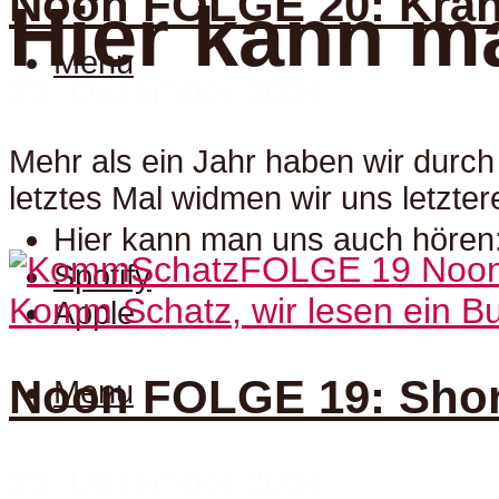
Noon FOLGE 20: Krän
Hier kann m
Menu
23. Dezember 2024
Mehr als ein Jahr haben wir durch
letztes Mal widmen wir uns letzte
Hier kann man uns auch hören
Spotify
Komm Schatz, wir lesen ein Bu
Apple
Noon FOLGE 19: Shor
Menu
20. Dezember 2024