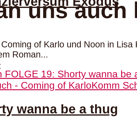
zlerversum Exodus
an uns auch 
 Coming of Karlo und Noon in Lisa 
rem Roman...
:
ch - Coming of Karlo
Komm Scha
ty wanna be a thug