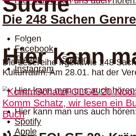
Suche
Hier kann man uns auch hören
Die 248 Sachen Genr
Folgen
8. Februar 2025
Facebook
Hier kann m
Twitter
Suchen
Die Lesereihe Irgendwie 248 Sach
Instagram
Kulturraum. Am 28.01. hat der Vere
Hier kann man uns auch hören
Komm Schatz, wir lesen ein Bu
Hier kann man uns auch hören
Buch
Spotify
Apple