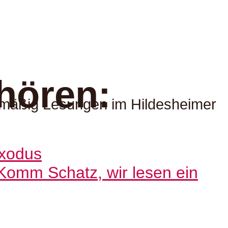
hören:
elmäßig Lesungen im Hildesheimer
Komm Schatz, wir lesen ein