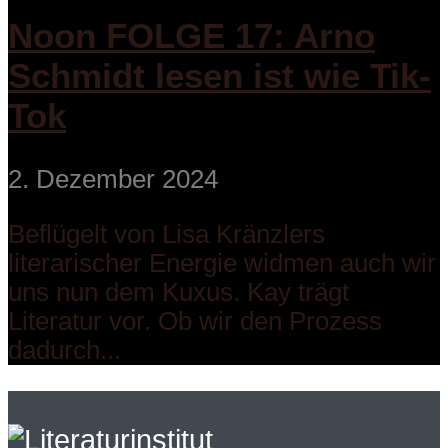
Noon FOLGE 17: Arno
Schmidt lesen ist wie Tik-
Tok
2. Dezember 2024
Beflügelt von Lisa Kränzlers
literarischer Energie widmen auch wir
uns nun dem Kuxus. Kay trägt
Literatur vor. Ob wir den Prozess
dadurch...