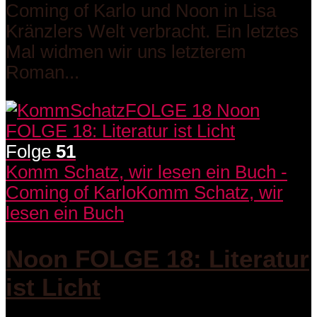
Coming of Karlo und Noon in Lisa
Kränzlers Welt verbracht. Ein letztes
Mal widmen wir uns letzterem
Roman...
Folge
51
Komm Schatz, wir lesen ein Buch -
Coming of Karlo
Komm Schatz, wir
lesen ein Buch
Noon FOLGE 18: Literatur
ist Licht