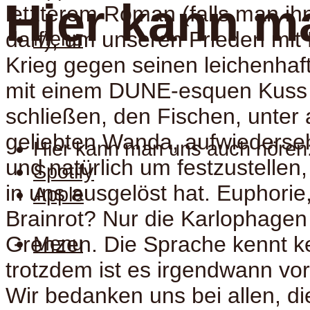
Hier kann m
letzterem Roman (falls man i
darf), um unseren Frieden mit 
Menu
Krieg gegen seinen leichenhaf
mit einem DUNE-esquen Kuss b
schließen, den Fischen, unter
geliebten Wanda, aufwiederse
Hier kann man uns auch hören
und natürlich um festzustelle
Spotify
in uns ausgelöst hat. Euphorie
Apple
Brainrot? Nur die Karlophagen
Grenzen. Die Sprache kennt k
Menu
trotzdem ist es irgendwann vor
Wir bedanken uns bei allen, di