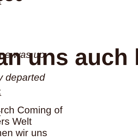
:
an uns auch 
ime was up
y departed
:
urch Coming of
:
ers Welt
men wir uns