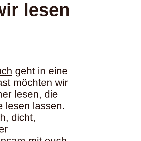
ir lesen
uch
geht in eine
ast möchten wir
er lesen, die
e lesen lassen.
, dicht,
er
insam mit euch