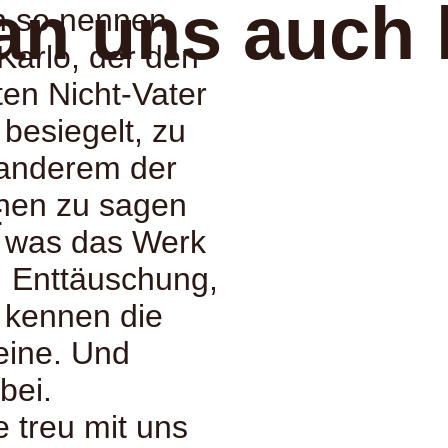
an uns auch 
hn so nennen
Karlo, der den
ten Nicht-Vater
esiegelt, zu
 anderem der
hen zu sagen
:
n, was das Werk
, Enttäuschung,
 kennen die
eine. Und
bei.
e treu mit uns