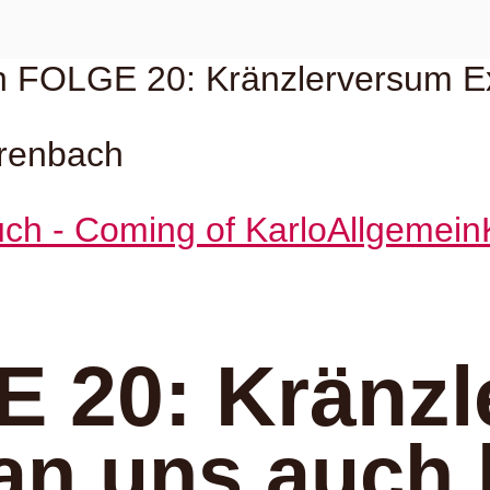
hrenbach
ch - Coming of Karlo
Allgemein
 20: Kränzl
an uns auch 