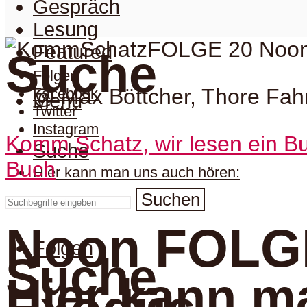
Gespräch
Lesung
Featured
Suche
Folgen
@ Max Böttcher, Thore Fa
Facebook
Menu
Twitter
Instagram
Komm Schatz, wir lesen ein Bu
Suche
Buch
Hier kann man uns auch hören:
Suchen
Noon FOLGE
Folgen
Suche
Hier kann m