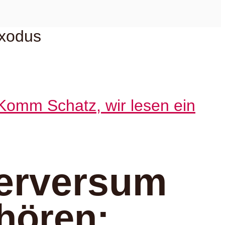
Komm Schatz, wir lesen ein
erversum
hören: