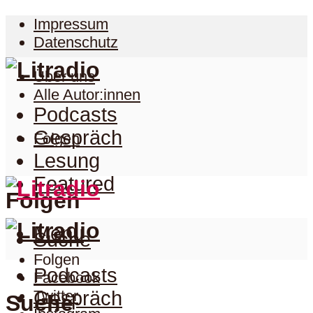
Impressum
Datenschutz
Über uns
Alle Autor:innen
Podcasts
Gespräch
Folgen
Lesung
Featured
Folgen
Menu
Suche
Folgen
Podcasts
Facebook
Twitter
Gespräch
Suche