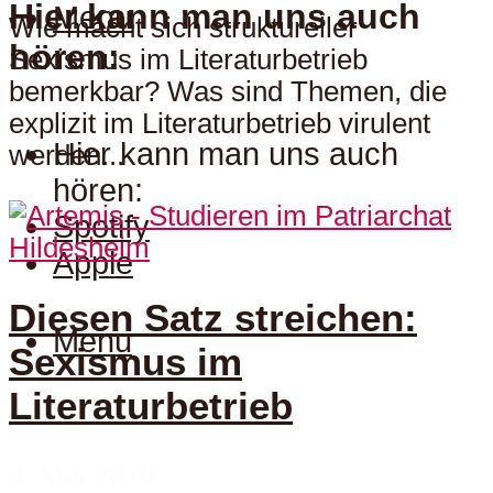
Hier kann man uns auch
Menu
Wie macht sich struktureller
hören:
Sexismus im Literaturbetrieb
bemerkbar? Was sind Themen, die
explizit im Literaturbetrieb virulent
Hier kann man uns auch
werden...
hören:
Spotify
Hildesheim
Apple
Diesen Satz streichen:
Menu
Sexismus im
Literaturbetrieb
3. Mai 2019