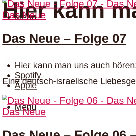
Hier kann m
Das Neue
Menu
Das Neue – Folge 07
9. September 2021
Hier kann man uns auch hören
Spotify
Eine deutsch-israelische Liebesge
Apple
Menu
Das Neue
Das Neue – Folge 06 