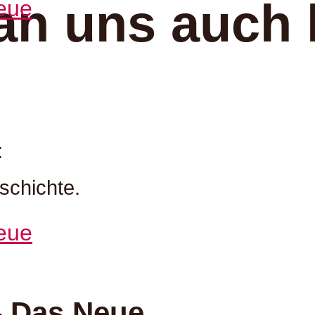
an uns auch 
:
schichte.
– Das Neue