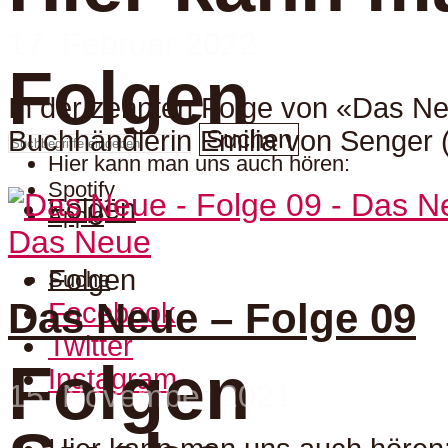
17. Februar 2022
Folgen
In der zehnten Folge von «Das Ne
Suchen
Buchhändlerin Emilia von Senger (
Hier kann man uns auch hören:
Spotify
Folgen
Apple
Das Neue
Folgen
Suche
Das Neue – Folge 09
Facebook
Twitter
Folgen
Instagram
15. November 2021