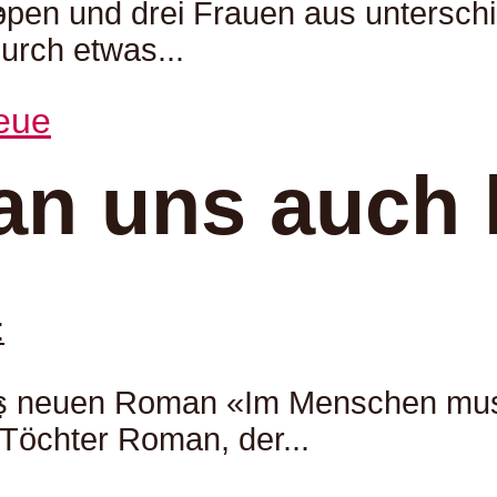
:
uppen und drei Frauen aus untersch
urch etwas...
an uns auch 
:
neuen Roman «Im Menschen muss a
:
Töchter Roman, der...