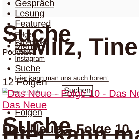
Gespräch
Lesung
Featured
Suche
Folgen
Milz, Tine
Facebook
Menu
Twitter
Podcast
Instagram
Suche
Hier kann man uns auch hören:
12 Folgen
Suchen
Das Neue
Folgen
Suche
Das Neue – Folge 10
Hier kann m