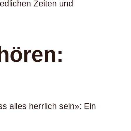
iedlichen Zeiten und
hören:
lles herrlich sein»: Ein