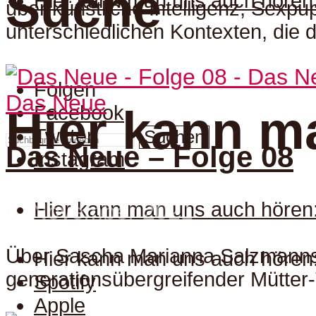
Suche
Hier kann man uns auch hören
über künstliche Intelligenz, Sexp
unterschiedlichen Kontexten, die d
Folgen
Das Neue
Facebook
Hier kann m
Twitter
Suchen
Das Neue – Folge 08
Instagram
Hier kann man uns auch hören
6. November 2021
Über Sascha Marianna Salzmanns 
Hier kann man uns auch hören
generationsübergreifender Mütter-
Spotify
Apple