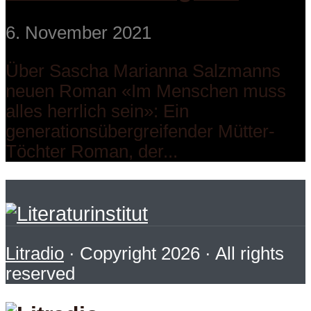
6. November 2021
Über Sascha Marianna Salzmanns
neuen Roman «Im Menschen muss
alles herrlich sein»: Ein
generationsübergreifender Mütter-
Töchter Roman, der...
Litradio
· Copyright 2026 · All rights
reserved