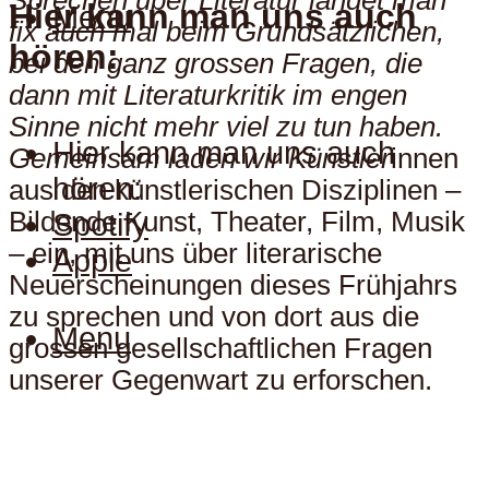
Sprechen über Literatur landet man
Hier kann man uns auch
Menu
fix auch mal beim Grundsätzlichen,
hören:
bei den ganz grossen Fragen, die
dann mit Literaturkritik im engen
Sinne nicht mehr viel zu tun haben.
Hier kann man uns auch
Gemeinsam laden wir Künstler
innen
hören:
aus den künstlerischen Disziplinen –
Bildende Kunst, Theater, Film, Musik
Spotify
– ein, mit uns über literarische
Apple
Neuerscheinungen dieses Frühjahrs
zu sprechen und von dort aus die
Menu
grossen gesellschaftlichen Fragen
unserer Gegenwart zu erforschen.