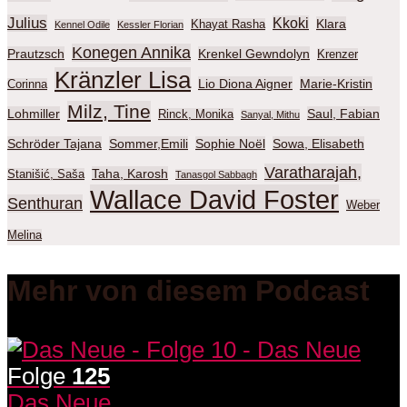
Julius
Kkoki
Klara
Khayat Rasha
Kennel Odile
Kessler Florian
Konegen Annika
Prautzsch
Krenkel Gewndolyn
Krenzer
Kränzler Lisa
Lio Diona Aigner
Marie-Kristin
Corinna
Milz, Tine
Lohmiller
Saul, Fabian
Rinck, Monika
Sanyal, Mithu
Schröder Tajana
Sommer,Emili
Sophie Noël
Sowa, Elisabeth
Varatharajah,
Taha, Karosh
Stanišić, Saša
Tanasgol Sabbagh
Wallace David Foster
Senthuran
Weber
Melina
Mehr von diesem Podcast
Folge
125
Das Neue