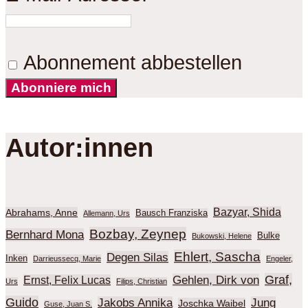
Abonnement abbestellen
Abonniere mich
Autor:innen
Bazyar, Shida
Abrahams, Anne
Bausch Franziska
Allemann, Urs
Bozbay, Zeynep
Bernhard Mona
Bulke
Bukowski, Helene
Ehlert, Sascha
Degen Silas
Inken
Darrieussecq, Marie
Engeler,
Graf,
Gehlen, Dirk von
Ernst, Felix Lucas
Urs
Filips, Christian
Guido
Jakobs Annika
Jung
Joschka Waibel
Guse, Juan S.