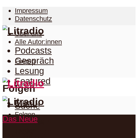
Impressum
Datenschutz
Über uns
Alle Autor:innen
Podcasts
Gespräch
Folgen
Lesung
Featured
Folgen
Menu
Suche
Folgen
Das Neue
Podcasts
Facebook
Twitter
Gespräch
Suche