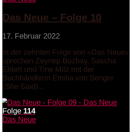
Das Neue – Folge 10
17. Februar 2022
In der zehnten Folge von «Das Neue»
sprechen Zeynep Bozbay, Sascha
Ehlert und Tine Milz mit der
Buchhändlerin Emilia von Senger
(She Said)...
Folge
114
Das Neue