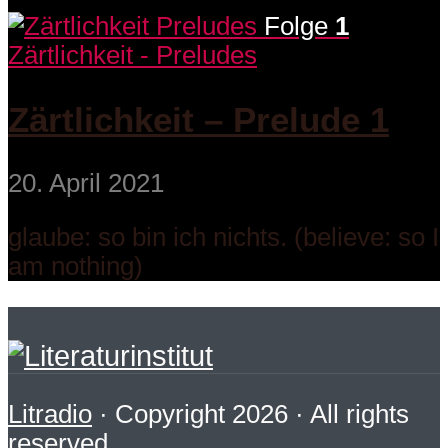
Folge
1
Zärtlichkeit - Preludes
Zärtlichkeit – Prelude 1
20. April 2021
glaube: so bin ich nichts. (believe: so I
am nothing)
Litradio
· Copyright 2026 · All rights
reserved