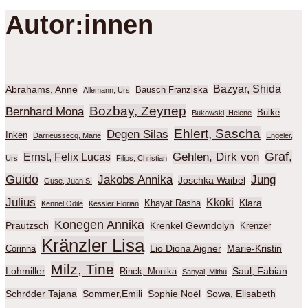
Autor:innen
Bazyar, Shida
Abrahams, Anne
Bausch Franziska
Allemann, Urs
Bozbay, Zeynep
Bernhard Mona
Bulke
Bukowski, Helene
Ehlert, Sascha
Degen Silas
Inken
Darrieussecq, Marie
Engeler,
Graf,
Gehlen, Dirk von
Ernst, Felix Lucas
Urs
Filips, Christian
Guido
Jakobs Annika
Jung
Joschka Waibel
Guse, Juan S.
Julius
Kkoki
Klara
Khayat Rasha
Kennel Odile
Kessler Florian
Konegen Annika
Prautzsch
Krenkel Gewndolyn
Krenzer
Kränzler Lisa
Lio Diona Aigner
Marie-Kristin
Corinna
Milz, Tine
Lohmiller
Saul, Fabian
Rinck, Monika
Sanyal, Mithu
Schröder Tajana
Sommer,Emili
Sophie Noël
Sowa, Elisabeth