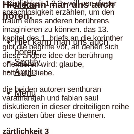
Hier kann man uns auch
«zärtlichkeit 1,2,3» will von dieser
Menu
sprachlosigkeit erzählen, um den
hören:
traum eines anderen berührens
imaginieren zu können. das 13.
kapitel des 1. briefs an die korinther
Hier kann man uns auch
gibt die begriffe vor, an denen sich
hören:
diese andere idee der berührung
Spotify
orientieren wird: glaube,
Apple
hoffnung, liebe.
die beiden autoren senthuran
Menu
varatharajah und fabian saul
diskutieren in dieser dreiteiligen reihe
vor gästen über diese themen.
zärtlichkeit 3