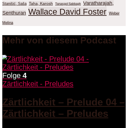
Varatharajah,
Taha, Karosh
Stanišić, Saša
Tanasgol Sabbagh
Wallace David Foster
Senthuran
Weber
Melina
Mehr von diesem Podcast
Folge
4
Zärtlichkeit - Preludes
Zärtlichkeit – Prelude 04 –
Zärtlichkeit – Preludes