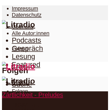
Impressum
Datenschutz
Über uns
Alle Autor:innen
Podcasts
Gespräch
Folgen
Lesung
Featured
Folgen
Menu
Suche
Folgen
Zärtlichkeit - Preludes
Podcasts
Facebook
Twitter
Gespräch
Suche