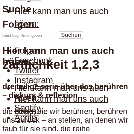
Suche
Hier kann man uns auch
hören:
Folgen
Suchen
Hier kann man uns auch
Folgen
Facebook
hören:
zärtlichkeit 1,2,3
Twitter
Instagram
dreiteilige serie über das berühren
Hier kann man uns auch
– diskurs & reflexion
hören:
Hier kann man uns auch
Spotify
hören:
die dinge, die wir berühren, berühren
Apple
uns zurück – an stellen, an denen wir
taub für sie sind. die reihe