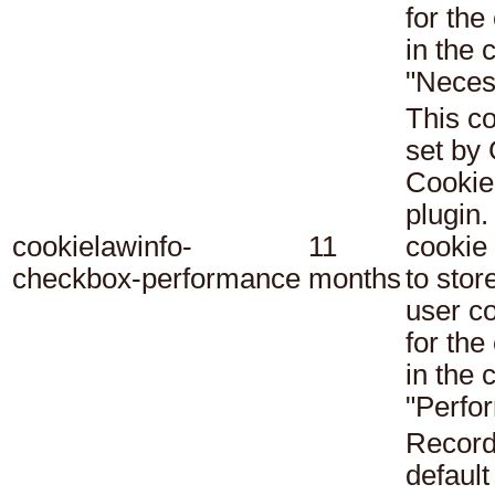
for the
in the 
"Neces
This co
set b
Cookie
plugin.
cookielawinfo-
11
cookie 
checkbox-performance
months
to stor
user c
for the
in the 
"Perfo
Record
default