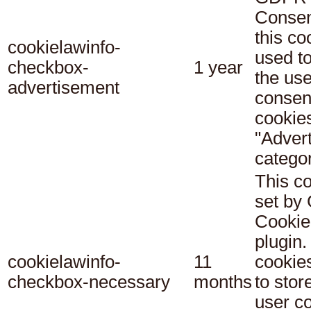
Consen
this co
cookielawinfo-
used t
checkbox-
1 year
the use
advertisement
consent
cookies
"Adver
categor
This co
set b
Cookie
plugin.
cookielawinfo-
11
cookie
checkbox-necessary
months
to stor
user c