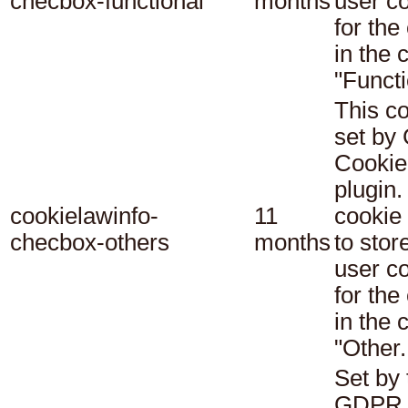
checbox-functional
months
user c
for the
in the 
"Functi
This co
set b
Cookie
plugin.
cookielawinfo-
11
cookie 
checbox-others
months
to stor
user c
for the
in the 
"Other.
Set by 
GDPR 