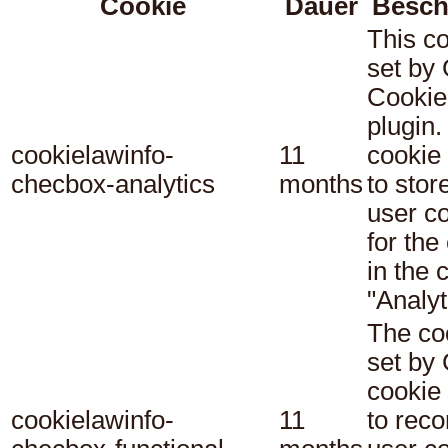
Cookie
Dauer
Besch
This co
set b
Cookie
plugin.
cookielawinfo-
11
cookie 
checbox-analytics
months
to stor
user c
for the
in the 
"Analyt
The co
set b
cookie
cookielawinfo-
11
to reco