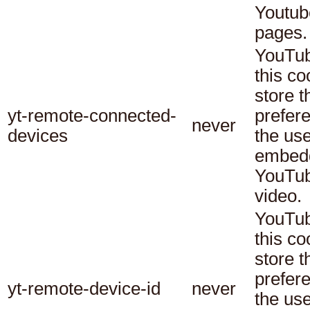
Youtub
pages.
YouTub
this co
store t
yt-remote-connected-
prefer
never
devices
the use
embed
YouTu
video.
YouTub
this co
store t
prefer
yt-remote-device-id
never
the use