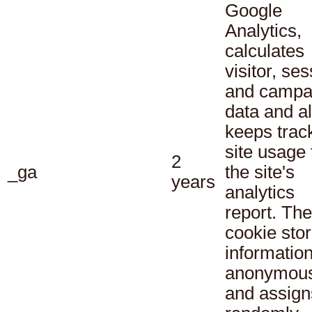
Google
Analytics,
calculates
visitor, se
and campa
data and a
keeps track
site usage 
2
_ga
the site's
years
analytics
report. The
cookie sto
informatio
anonymous
and assign