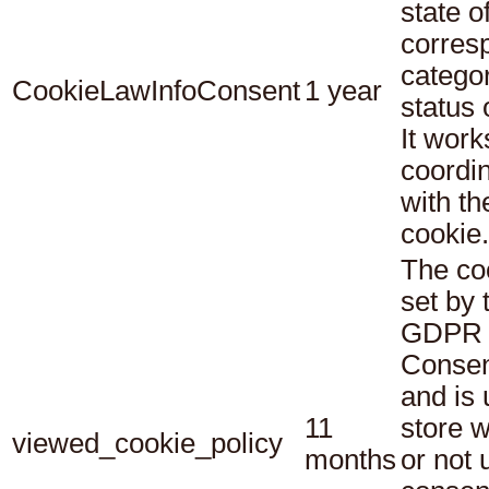
state o
corres
catego
CookieLawInfoConsent
1 year
status
It work
coordi
with th
cookie.
The co
set by 
GDPR 
Consen
and is 
11
store 
viewed_cookie_policy
months
or not 