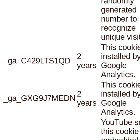
randomly
generated
number to
recognize
unique visi
This cookie
2
installed b
_ga_C429LTS1QD
years
Google
Analytics.
This cookie
2
installed b
_ga_GXG9J7MEDN
years
Google
Analytics.
YouTube s
this cookie