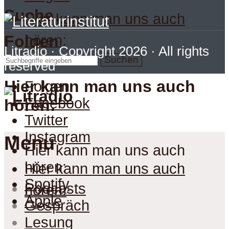
Suche
Hier kann man uns auch
hören:
Folgen
Litradio
· Copyright 2026 · All rights
Suchen
reserved
Hier kann man uns auch
Folgen
Facebook
hören:
Twitter
Instagram
Menu
Hier kann man uns auch
hören:
Hier kann man uns auch
Spotify
Podcasts
hören:
Apple
Gespräch
Lesung