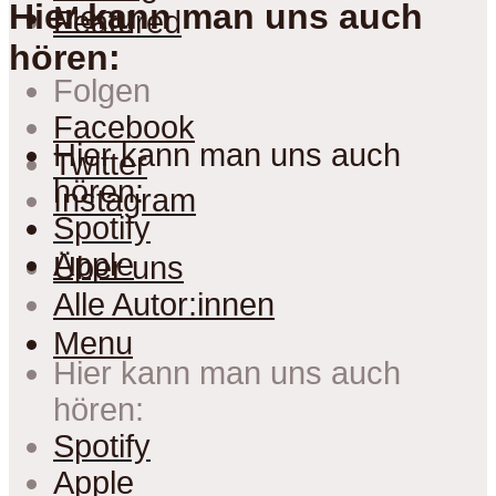
Hier kann man uns auch
Menu
Featured
hören:
Folgen
Facebook
Hier kann man uns auch
Twitter
hören:
Instagram
Spotify
Apple
Über uns
Alle Autor:innen
Menu
Hier kann man uns auch
hören:
Spotify
Apple