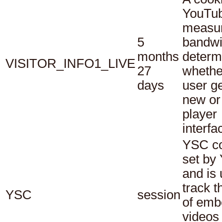
YouTub
measu
5
bandwi
months
determ
VISITOR_INFO1_LIVE
27
whethe
days
user ge
new or
player
interfa
YSC co
set by
and is 
track t
YSC
session
of em
videos