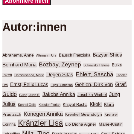
Abonniere mich
Autor:innen
Bazyar, Shida
Abrahams, Anne
Bausch Franziska
Allemann, Urs
Bozbay, Zeynep
Bernhard Mona
Bulke
Bukowski, Helene
Ehlert, Sascha
Degen Silas
Inken
Darrieussecq, Marie
Engeler,
Graf,
Gehlen, Dirk von
Ernst, Felix Lucas
Urs
Filips, Christian
Guido
Jakobs Annika
Jung
Joschka Waibel
Guse, Juan S.
Julius
Kkoki
Klara
Khayat Rasha
Kennel Odile
Kessler Florian
Konegen Annika
Prautzsch
Krenkel Gewndolyn
Krenzer
Kränzler Lisa
Lio Diona Aigner
Marie-Kristin
Corinna
Milz, Tine
Lohmiller
Saul, Fabian