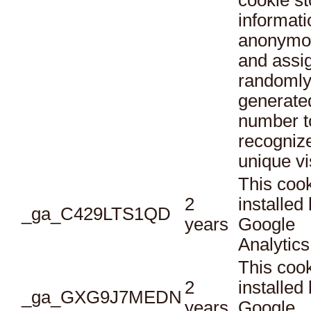
informati
anonymo
and assi
randoml
generate
number t
recogniz
unique vi
This cook
2
installed
_ga_C429LTS1QD
years
Google
Analytics
This cook
2
installed
_ga_GXG9J7MEDN
years
Google