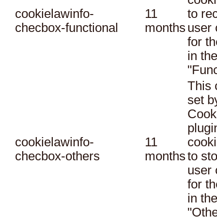
cookielawinfo-
11
to re
checbox-functional
months
user 
for t
in th
"Func
This 
set 
Cook
plugi
cookielawinfo-
11
cooki
checbox-others
months
to st
user 
for t
in th
"Othe