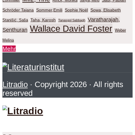
Rinck, Monika
Sanyal, Mithu
Schröder Tajana
Sommer,Emili
Sophie Noël
Sowa, Elisabeth
Varatharajah,
Taha, Karosh
Stanišić, Saša
Tanasgol Sabbagh
Wallace David Foster
Senthuran
Weber
Melina
Mehr
Litradio
· Copyright 2026 · All rights
reserved