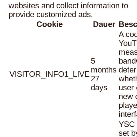
websites and collect information to
provide customized ads.
Cookie
Dauer
Besc
A coo
YouT
meas
5
bandw
months
dete
VISITOR_INFO1_LIVE
27
whet
days
user 
new o
playe
inter
YSC 
set b