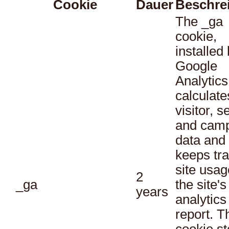
Cookie
Dauer
Beschre
The _ga
cookie,
installed
Google
Analytics
calculate
visitor, s
and cam
data and
keeps tra
site usag
2
_ga
the site's
years
analytics
report. T
cookie st