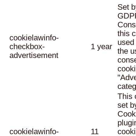
Set b
GDPR
Conse
this 
cookielawinfo-
used 
checkbox-
1 year
the u
advertisement
conse
cooki
"Adve
categ
This 
set 
Cook
plugi
cookielawinfo-
11
cooki