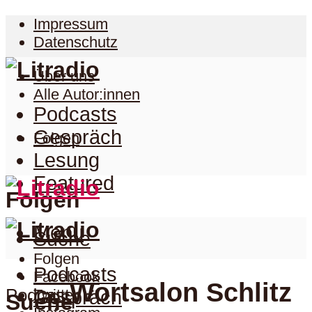
Impressum
Datenschutz
Über uns
Alle Autor:innen
Podcasts
Gespräch
Folgen
Lesung
Featured
Folgen
Menu
Suche
Folgen
Podcasts
Facebook
Wortsalon Schlitz
Podcast
Twitter
Gespräch
Suche