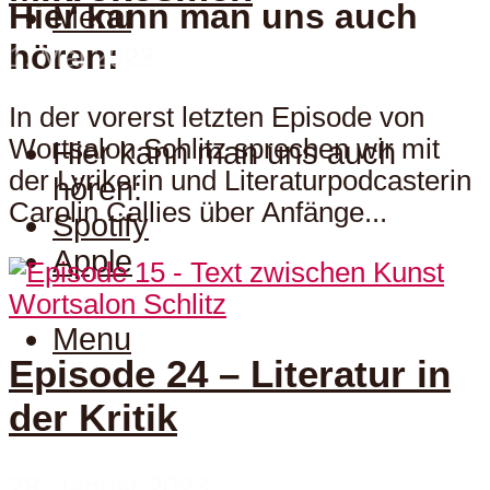
Hier kann man uns auch
Menu
hören:
1. Mai 2023
In der vorerst letzten Episode von
Wortsalon Schlitz sprechen wir mit
Hier kann man uns auch
der Lyrikerin und Literaturpodcasterin
hören:
Carolin Callies über Anfänge...
Spotify
Apple
Wortsalon Schlitz
Menu
Episode 24 – Literatur in
der Kritik
28. Januar 2023