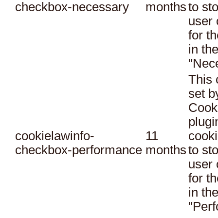
checkbox-necessary
months
to st
user 
for t
in th
"Nec
This 
set 
Cook
plugi
cookielawinfo-
11
cooki
checkbox-performance
months
to st
user 
for t
in th
"Per