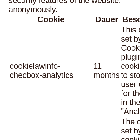
security features of the website,
anonymously.
Cookie
Dauer
Bes
This 
set 
Cook
plugi
cookielawinfo-
11
cooki
checbox-analytics
months
to st
user 
for t
in th
"Anal
The c
set 
cooki