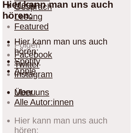
Hier kann man uns auch
Menu
Gespräch
hören:
Lesung
Featured
Hier kann man uns auch
Folgen
hören:
Facebook
Spotify
Twitter
Apple
Instagram
Menu
Über uns
Alle Autor:innen
Hier kann man uns auch
hören: