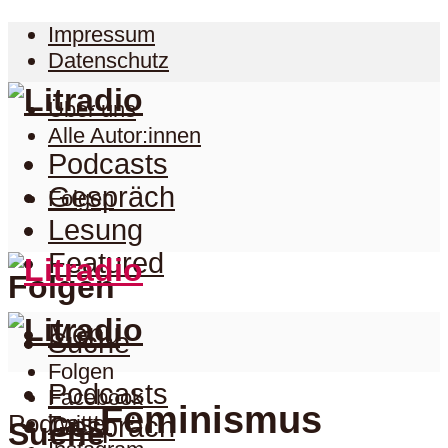
Impressum
Datenschutz
Über uns
Alle Autor:innen
Podcasts
Gespräch
Folgen
Lesung
Featured
Folgen
Menu
Suche
Folgen
Podcasts
Facebook
Feminismus
Podcast
Twitter
Gespräch
Suche