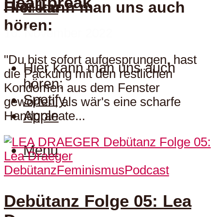
Heartbreak
Hier kann man uns auch
Menu
hören:
16. November 2022
"Du bist sofort aufgesprungen, hast
Hier kann man uns auch
die Packung mit den restlichen
hören:
Kondomen aus dem Fenster
Spotify
geworfen, als wär's eine scharfe
Apple
Handgranate...
Menu
Debütanz
Feminismus
Podcast
Debütanz Folge 05: Lea