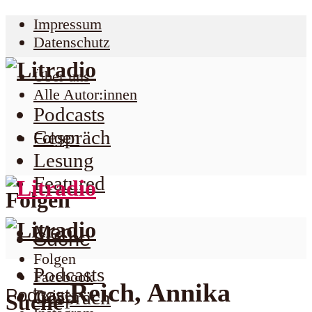
Impressum
Datenschutz
Über uns
Alle Autor:innen
Podcasts
Gespräch
Folgen
Lesung
Featured
Folgen
Menu
Suche
Folgen
Podcasts
Facebook
Reich, Annika
Podcast
Twitter
Gespräch
Suche