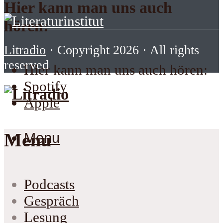
Hier kann man uns auch
hören:
Litradio
· Copyright 2026 · All rights
reserved
Hier kann man uns auch hören:
Spotify
Apple
Menu
Menu
Podcasts
Gespräch
Lesung