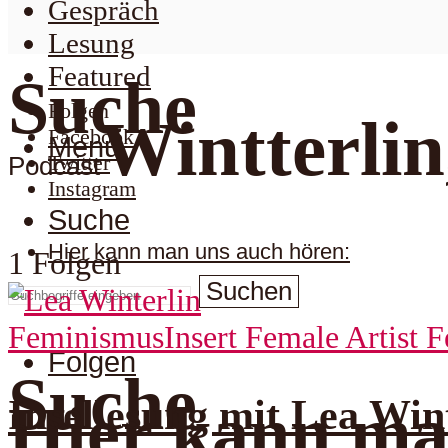
Gespräch
Lesung
Featured
Suche
Folgen
Wintterlin
Facebook
Menu
Twitter
Podcast
Instagram
Suche
Hier kann man uns auch hören:
1 Folgen
Suchen
Feminismus
Insert Female Artist F
Folgen
Suche
Insellesung mit Lea Wint
Hier kann ma