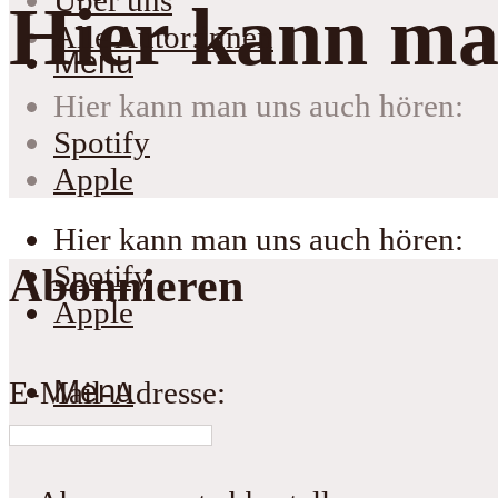
Über uns
Hier kann ma
Alle Autor:innen
Menu
Hier kann man uns auch hören:
Spotify
Apple
Hier kann man uns auch hören:
Spotify
Abonnieren
Apple
Menu
E-Mail-Adresse: