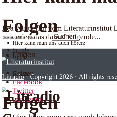
8. Februar 2020
Folgen
Lea Wintterlin vom Literaturinstitut
moderiert das darauf folgende...
Suchen
Hier kann man uns auch hören:
Spotify
Folgen
Apple
Folgen
Suche
Litradio
· Copyright 2026 · All rights res
Facebook
Twitter
Folgen
Instagram