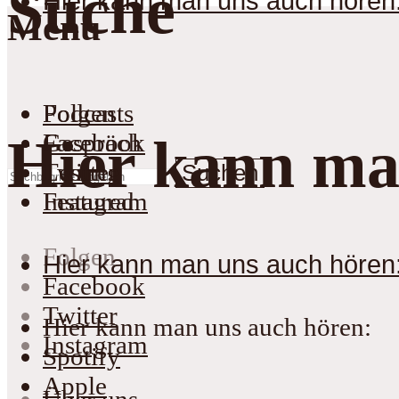
Suche
Hier kann man uns auch hören
Menu
Podcasts
Folgen
Gespräch
Facebook
Hier kann ma
Lesung
Twitter
Suchen
Featured
Instagram
Folgen
Hier kann man uns auch hören
Facebook
Twitter
Hier kann man uns auch hören:
Instagram
Spotify
Apple