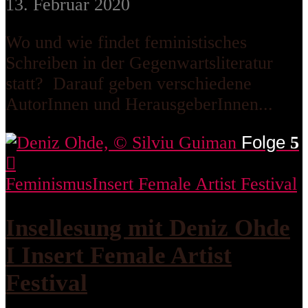
13. Februar 2020
Wo und wie findet feministisches
Schreiben in der Gegenwartsliteratur
statt? Darauf geben verschiedene
AutorInnen und HerausgeberInnen...
Folge
5
Feminismus
Insert Female Artist Festival
Insellesung mit Deniz Ohde
I Insert Female Artist
Festival