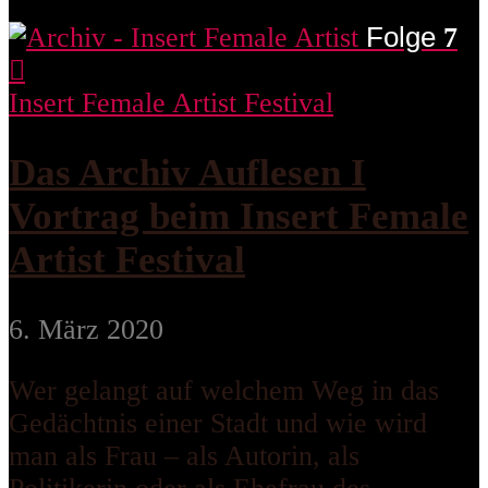
Folge
7
Insert Female Artist Festival
Das Archiv Auflesen I
Vortrag beim Insert Female
Artist Festival
6. März 2020
Wer gelangt auf welchem Weg in das
Gedächtnis einer Stadt und wie wird
man als Frau – als Autorin, als