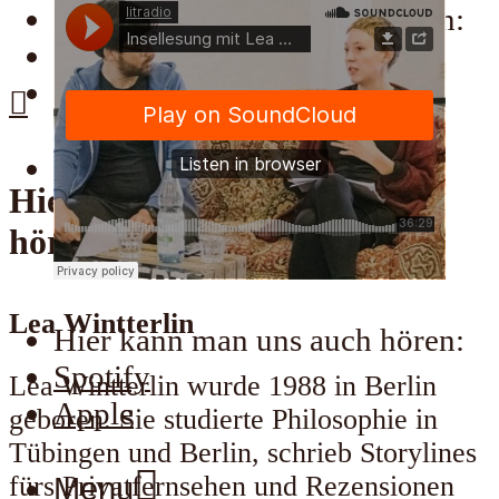
Hier kann man uns auch hören:
hören:
Spotify
Apple
Menu
Hier kann man uns auch
hören:
Lea Wintterlin
Hier kann man uns auch hören:
Spotify
Lea Wintterlin wurde 1988 in Berlin
Apple
geboren. Sie studierte Philosophie
in
Tübingen und Berlin, schrieb Storylines
fürs Privatfernsehen und Rezensionen
Menu