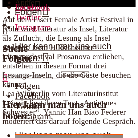
Apple
Facebook
Suche
Folgen
Twitter
Auf dem Insert Female Artist Festival in
Instagram
Köln wird Literatur als Insel, Literatur
als Zuflucht, die Lesung als Insel
Hier kann man uns auch
gedacht: Dem Hildesheimer
Suche
Literaturfestival Prosanova entliehen,
Folgen
hören:
entstehen in diesem Format drei
Lesungs-Inseln, die die Gäste besuchen
Suchen
können.
Folgen
Lea Wintterlin vom Literaturinstitut
Facebook
Leipzig liest ihren Text „Antigones
Hier kann man uns auch
Twitter
Schwester“. Yannic Han Biao Federer
hören:
Instagram
moderiert das darauf folgende Gespräch.
Hier kann man uns auch