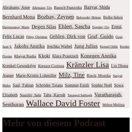
Bazyar, Shida
Abrahams, Anne
Bausch Franziska
Allemann, Urs
Bozbay, Zeynep
Bernhard Mona
Bulke Inken
Bukowski, Helene
Ehlert, Sascha
Degen Silas
Ernst,
Darrieussecq, Marie
Engeler, Urs
Graf, Guido
Gehlen, Dirk von
Felix Lucas
Filips, Christian
Guse,
Jakobs Annika
Jung Julius
Joschka Waibel
Juan S.
Kennel Odile
Kessler
Konegen Annika
Kkoki
Klara Prautzsch
Khayat Rasha
Florian
Kränzler Lisa
Krenkel Gewndolyn
Lio Diona
Krenzer Corinna
Milz, Tine
Aigner
Marie-Kristin Lohmiller
Rinck, Monika
Sanyal,
Saul, Fabian
Schröder Tajana
Sommer,Emili
Sophie Noël
Sowa,
Mithu
Varatharajah,
Elisabeth
Taha, Karosh
Stanišić, Saša
Tanasgol Sabbagh
Wallace David Foster
Senthuran
Weber Melina
Mehr von diesem Podcast