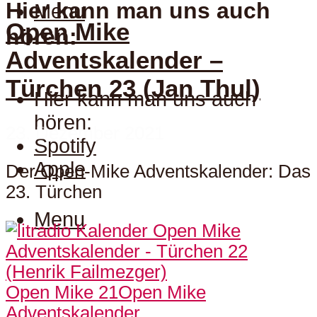
Hier kann man uns auch
Menu
Open Mike
hören:
Adventskalender –
Türchen 23 (Jan Thul)
Hier kann man uns auch
hören:
23. Dezember 2021
Spotify
Apple
Der Open-Mike Adventskalender: Das
23. Türchen
Menu
Open Mike 21
Open Mike
Adventskalender