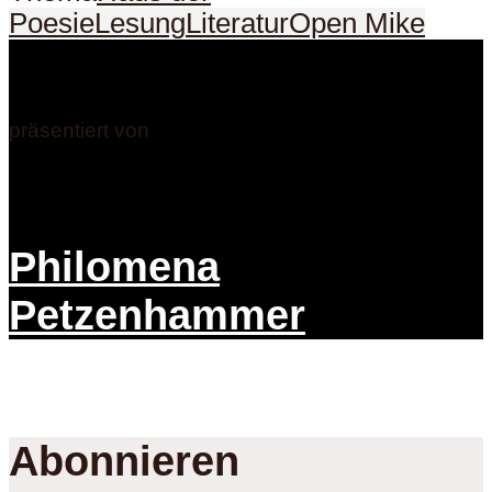
Poesie
Lesung
Literatur
Open Mike
präsentiert von
Philomena
Petzenhammer
Abonnieren