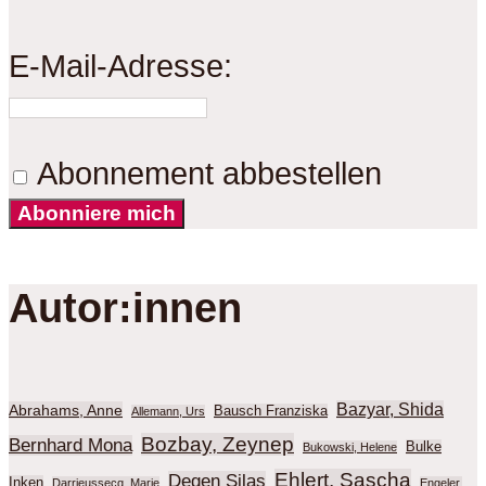
E-Mail-Adresse:
Abonnement abbestellen
Abonniere mich
Autor:innen
Bazyar, Shida
Abrahams, Anne
Bausch Franziska
Allemann, Urs
Bozbay, Zeynep
Bernhard Mona
Bulke
Bukowski, Helene
Ehlert, Sascha
Degen Silas
Inken
Darrieussecq, Marie
Engeler,