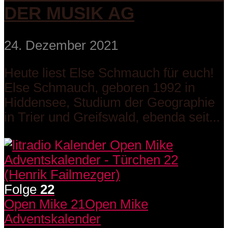
DER MUSIK AG
24. Dezember 2021
Heute liest Else Schmauch für euch!
Else Schmauch, geboren 1992 in
Hiddensee, Studium der Geographie
in Trier und Greifswald, ebenda seit...
Folge
22
Open Mike 21
Open Mike
Adventskalender