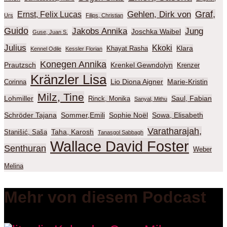
Graf,
Gehlen, Dirk von
Ernst, Felix Lucas
Urs
Filips, Christian
Guido
Jakobs Annika
Jung
Joschka Waibel
Guse, Juan S.
Julius
Kkoki
Klara
Khayat Rasha
Kennel Odile
Kessler Florian
Konegen Annika
Prautzsch
Krenkel Gewndolyn
Krenzer
Kränzler Lisa
Lio Diona Aigner
Marie-Kristin
Corinna
Milz, Tine
Lohmiller
Saul, Fabian
Rinck, Monika
Sanyal, Mithu
Schröder Tajana
Sommer,Emili
Sophie Noël
Sowa, Elisabeth
Varatharajah,
Taha, Karosh
Stanišić, Saša
Tanasgol Sabbagh
Wallace David Foster
Senthuran
Weber
Melina
Mehr von diesem Podcast