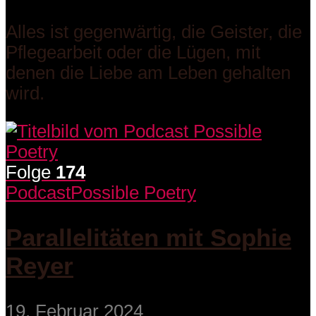
Alles ist gegenwärtig, die Geister, die
Pflegearbeit oder die Lügen, mit
denen die Liebe am Leben gehalten
wird.
Folge
174
Podcast
Possible Poetry
Parallelitäten mit Sophie
Reyer
19. Februar 2024