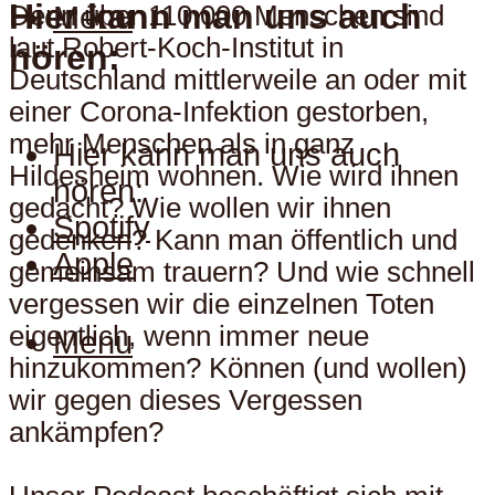
Hier kann man uns auch
Menu
Denn über 110.000 Menschen sind
laut Robert-Koch-Institut in
hören:
Deutschland mittlerweile an oder mit
einer Corona-Infektion gestorben,
mehr Menschen als in ganz
Hier kann man uns auch
Hildesheim wohnen. Wie wird ihnen
hören:
gedacht? Wie wollen wir ihnen
Spotify
gedenken? Kann man öffentlich und
Apple
gemeinsam trauern? Und wie schnell
vergessen wir die einzelnen Toten
eigentlich, wenn immer neue
Menu
hinzukommen? Können (und wollen)
wir gegen dieses Vergessen
ankämpfen?