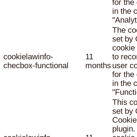
for the
in the 
"Analyt
The co
set b
cookie
cookielawinfo-
11
to reco
checbox-functional
months
user c
for the
in the 
"Functi
This co
set b
Cookie
plugin.