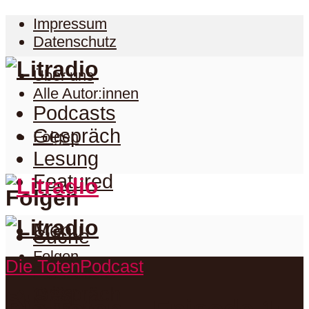
Impressum
Datenschutz
Über uns
Alle Autor:innen
Podcasts
Gespräch
Folgen
Lesung
Featured
Folgen
Menu
Suche
Folgen
Die Toten
Podcast
Podcasts
Facebook
Twitter
Gespräch
Suche