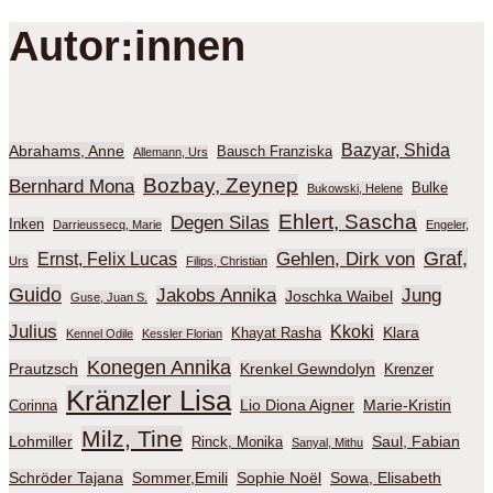
Autor:innen
Bazyar, Shida
Abrahams, Anne
Bausch Franziska
Allemann, Urs
Bozbay, Zeynep
Bernhard Mona
Bulke
Bukowski, Helene
Ehlert, Sascha
Degen Silas
Inken
Darrieussecq, Marie
Engeler,
Graf,
Gehlen, Dirk von
Ernst, Felix Lucas
Urs
Filips, Christian
Guido
Jakobs Annika
Jung
Joschka Waibel
Guse, Juan S.
Julius
Kkoki
Klara
Khayat Rasha
Kennel Odile
Kessler Florian
Konegen Annika
Prautzsch
Krenkel Gewndolyn
Krenzer
Kränzler Lisa
Lio Diona Aigner
Marie-Kristin
Corinna
Milz, Tine
Lohmiller
Saul, Fabian
Rinck, Monika
Sanyal, Mithu
Schröder Tajana
Sommer,Emili
Sophie Noël
Sowa, Elisabeth