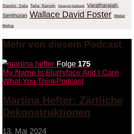
Varatharajah,
Taha, Karosh
Stanišić, Saša
Tanasgol Sabbagh
Wallace David Foster
Senthuran
Weber
Melina
Mehr von diesem Podcast
Folge
175
My Name Is Blurryface And I Care
What You Think
Podcast
Martina Hefter: Zärtliche
Dekonstruktionen
13. Mai 2024