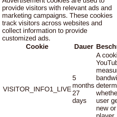
Advertisement cookies are used to
provide visitors with relevant ads and
marketing campaigns. These cookies
track visitors across websites and
collect information to provide
customized ads.
Cookie
Dauer
Besch
A cook
YouTub
measu
5
bandwi
months
determ
VISITOR_INFO1_LIVE
27
whethe
days
user ge
new or
player