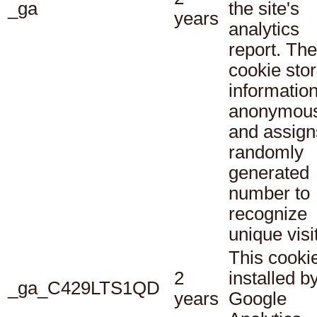
_ga
the site's
years
analytics
report. The
cookie sto
informatio
anonymous
and assign
randomly
generated
number to
recognize
unique visi
This cookie
2
installed b
_ga_C429LTS1QD
years
Google