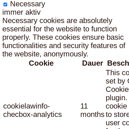
Necessary
immer aktiv
Necessary cookies are absolutely
essential for the website to function
properly. These cookies ensure basic
functionalities and security features of
the website, anonymously.
Cookie
Dauer
Besch
This co
set b
Cookie
plugin.
cookielawinfo-
11
cookie 
checbox-analytics
months
to stor
user c