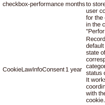
checkbox-performance
months
to stor
user c
for the
in the 
"Perfo
Record
default
state o
corres
catego
CookieLawInfoConsent
1 year
status
It work
coordi
with th
cookie.