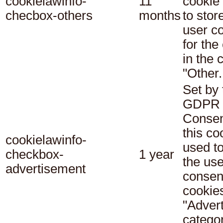
cookielawinfo-
11
cookie 
checbox-others
months
to stor
user c
for the
in the 
"Other.
Set by 
GDPR 
Consen
this co
cookielawinfo-
used t
checkbox-
1 year
the use
advertisement
consent
cookies
"Adver
categor