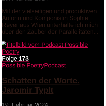
Mit der vielseitigen und produktiven
Autorin und Komponistin Sophie
Reyer aus Wien unterhalte ich mich
über den Zauber der Parallelitäten...
Folge
173
Possible Poetry
Podcast
Schatten der Worte.
Jaromir Typlt
19. Februar 2024