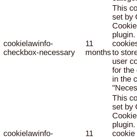
This co
set b
Cookie
plugin.
cookielawinfo-
11
cookie
checkbox-necessary
months
to stor
user c
for the
in the 
"Neces
This co
set b
Cookie
plugin.
cookielawinfo-
11
cookie 