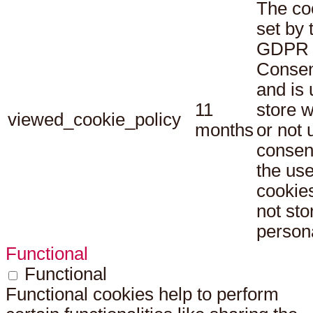
The co
set by 
GDPR 
Consen
and is 
11
store 
viewed_cookie_policy
months
or not 
consen
the use
cookies
not sto
persona
Functional
Functional
Functional cookies help to perform