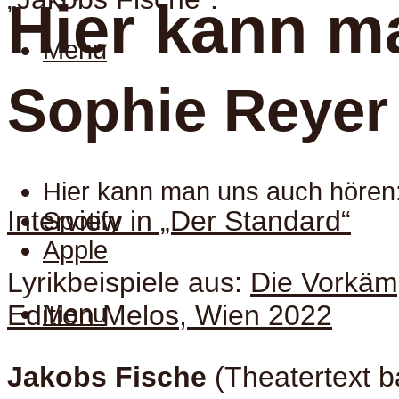
Hier kann m
Menu
Sophie Reyer
Hier kann man uns auch hören
Interview in „Der Standard“
Spotify
Apple
Lyrikbeispiele aus:
Die Vorkäm
Edition Melos, Wien 2022
Menu
Jakobs Fische
(Theatertext b