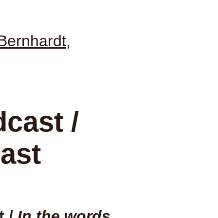
Bernhardt,
cast /
ast
 /
In the words