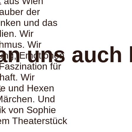
r aus Wien
:
Zauber der
Denken und das
ien. Wir
hmus. Wir
an uns auch 
rung, Emotionen
Faszination für
aft. Wir
:
he und Hexen
Märchen. Und
:
rik von Sophie
rem Theaterstück