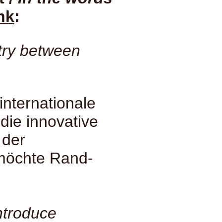
nk
:
try between
internationale
die innovative
 der
 möchte Rand-
introduce