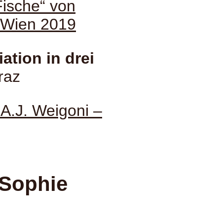
Fische“ von
, Wien 2019
tion in drei
raz
A.J. Weigoni –
 Sophie