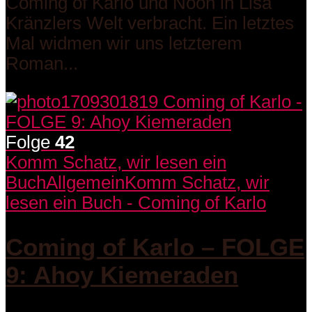
Coming of Karlo und Noon in Lisa
Kränzlers Welt verbracht. Ein letztes
Mal widmen wir uns letzterem
Roman...
Folge
42
Komm Schatz, wir lesen ein
Buch
Allgemein
Komm Schatz, wir
lesen ein Buch - Coming of Karlo
Coming of Karlo – FOLGE
9: Ahoy Kiemeraden