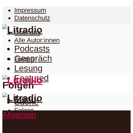
Impressum
Datenschutz
Über uns
Alle Autor:innen
Podcasts
Gespräch
Folgen
Lesung
Featured
Folgen
Menu
Suche
Folgen
Allgemein
Podcasts
Facebook
Twitter
Gespräch
Suche