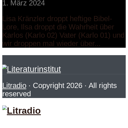
1. März 2024
Lisa Kränzler droppt heftige Bibel-
Lore, Ilsa droppt die Wahrheit über
Karlos (Karlo 02) Vater (Karlo 01) und
wir droppen mal wieder über...
Litradio
· Copyright 2026 · All rights
reserved