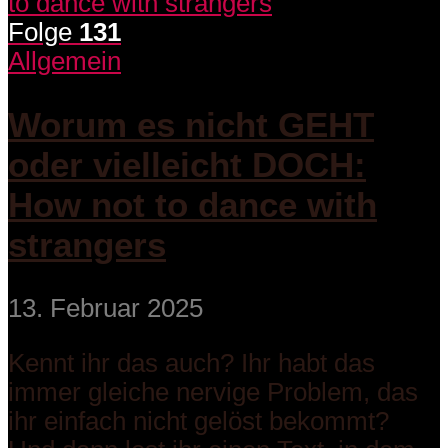
Folge
131
Allgemein
Worum es nicht GEHT
oder vielleicht DOCH:
How not to dance with
strangers
13. Februar 2025
Kennt ihr das auch? Ihr habt das
immer gleiche nervige Problem, das
ihr einfach nicht gelöst bekommt?