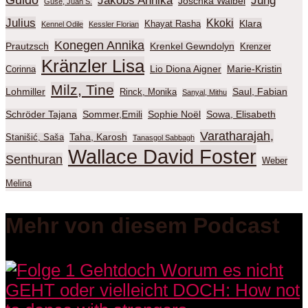
Jakobs Annika
Jung
Joschka Waibel
Guse, Juan S.
Julius
Kkoki
Klara
Khayat Rasha
Kennel Odile
Kessler Florian
Konegen Annika
Prautzsch
Krenkel Gewndolyn
Krenzer
Kränzler Lisa
Lio Diona Aigner
Marie-Kristin
Corinna
Milz, Tine
Lohmiller
Saul, Fabian
Rinck, Monika
Sanyal, Mithu
Schröder Tajana
Sommer,Emili
Sophie Noël
Sowa, Elisabeth
Varatharajah,
Taha, Karosh
Stanišić, Saša
Tanasgol Sabbagh
Wallace David Foster
Senthuran
Weber
Melina
Mehr von diesem Podcast