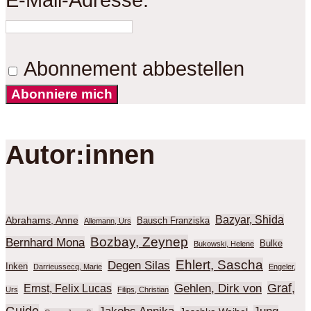
Abonnement abbestellen
Abonniere mich
Autor:innen
Bazyar, Shida
Abrahams, Anne
Bausch Franziska
Allemann, Urs
Bozbay, Zeynep
Bernhard Mona
Bulke
Bukowski, Helene
Ehlert, Sascha
Degen Silas
Inken
Darrieussecq, Marie
Engeler,
Graf,
Gehlen, Dirk von
Ernst, Felix Lucas
Urs
Filips, Christian
Guido