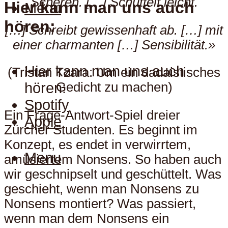
Scheren. […] Schüttelt leicht.
Hier kann man uns auch
Menu
hören:
[…] Schreibt gewissenhaft ab. […] mit
einer charmanten […] Sensibilität.»
Hier kann man uns auch
(Tristan Tzara: Um ein dadaistisches
hören:
Gedicht zu machen)
Spotify
Ein Frage-Antwort-Spiel dreier
Apple
Zürcher Studenten. Es beginnt im
Konzept, es endet in verwirrtem,
Menu
amüsiertem Nonsens. So haben auch
wir geschnipselt und geschüttelt. Was
geschieht, wenn man Nonsens zu
Nonsens montiert? Was passiert,
wenn man dem Nonsens ein