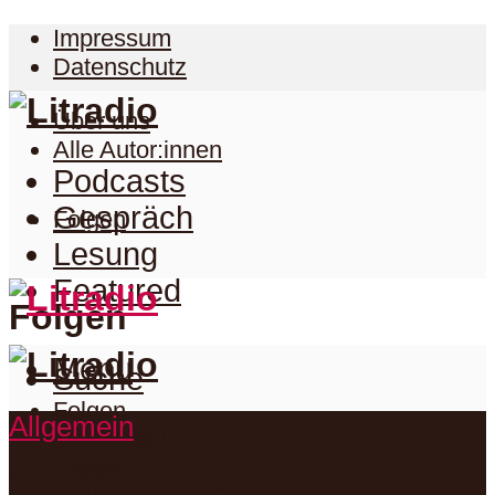
Impressum
Datenschutz
Über uns
Alle Autor:innen
Podcasts
Gespräch
Folgen
Lesung
Featured
Folgen
Menu
Suche
Folgen
Allgemein
Podcasts
Facebook
Twitter
Gespräch
Suche