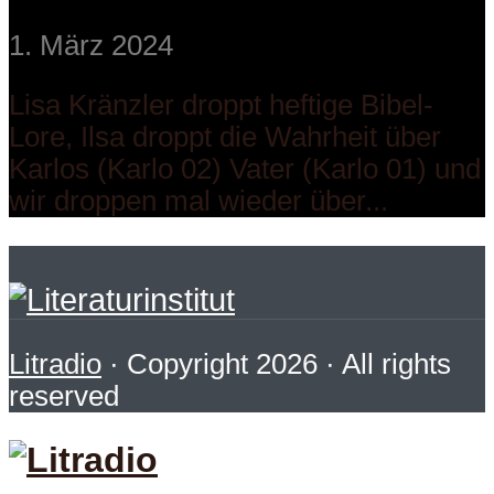
1. März 2024
Lisa Kränzler droppt heftige Bibel-
Lore, Ilsa droppt die Wahrheit über
Karlos (Karlo 02) Vater (Karlo 01) und
wir droppen mal wieder über...
Litradio
· Copyright 2026 · All rights
reserved