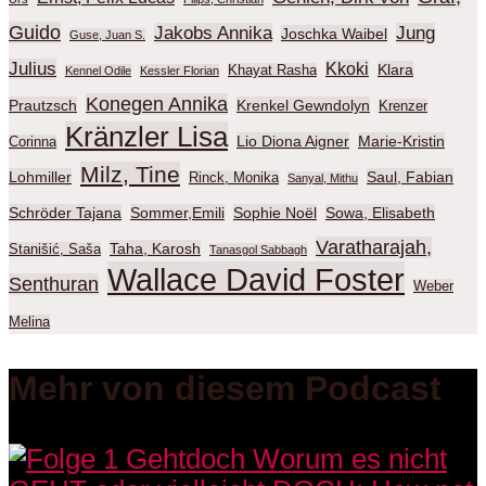
Guido
Jakobs Annika
Jung
Joschka Waibel
Guse, Juan S.
Julius
Kkoki
Klara
Khayat Rasha
Kennel Odile
Kessler Florian
Konegen Annika
Prautzsch
Krenkel Gewndolyn
Krenzer
Kränzler Lisa
Lio Diona Aigner
Marie-Kristin
Corinna
Milz, Tine
Lohmiller
Saul, Fabian
Rinck, Monika
Sanyal, Mithu
Schröder Tajana
Sommer,Emili
Sophie Noël
Sowa, Elisabeth
Varatharajah,
Taha, Karosh
Stanišić, Saša
Tanasgol Sabbagh
Wallace David Foster
Senthuran
Weber
Melina
Mehr von diesem Podcast