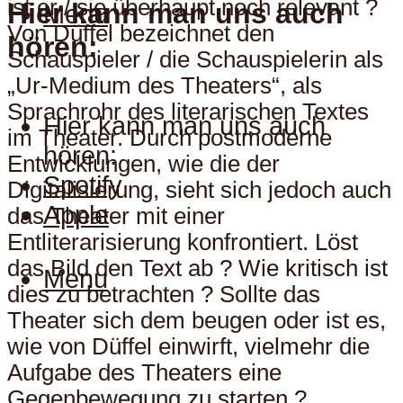
ist er / sie überhaupt noch relevant ?
Hier kann man uns auch
Menu
Von Düffel bezeichnet den
hören:
Schauspieler / die Schauspielerin als
„Ur-Medium des Theaters“, als
Sprachrohr des literarischen Textes
Hier kann man uns auch
im Theater. Durch postmoderne
hören:
Entwicklungen, wie die der
Spotify
Digitalisierung, sieht sich jedoch auch
Apple
das Theater mit einer
Entliterarisierung konfrontiert. Löst
das Bild den Text ab ? Wie kritisch ist
Menu
dies zu betrachten ? Sollte das
Theater sich dem beugen oder ist es,
wie von Düffel einwirft, vielmehr die
Aufgabe des Theaters eine
Gegenbewegung zu starten ?