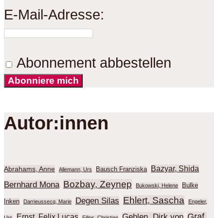
E-Mail-Adresse:
Abonnement abbestellen
Abonniere mich
Autor:innen
Bazyar, Shida
Abrahams, Anne
Bausch Franziska
Allemann, Urs
Bozbay, Zeynep
Bernhard Mona
Bulke
Bukowski, Helene
Ehlert, Sascha
Degen Silas
Inken
Darrieussecq, Marie
Engeler,
Graf,
Gehlen, Dirk von
Ernst, Felix Lucas
Urs
Filips, Christian