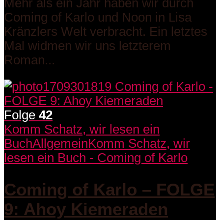
Mehr als ein Jahr haben wir durch
Coming of Karlo und Noon in Lisa
Kränzlers Welt verbracht. Ein letztes
Mal widmen wir uns letzterem
Roman...
Folge
42
Komm Schatz, wir lesen ein
Buch
Allgemein
Komm Schatz, wir
lesen ein Buch - Coming of Karlo
Coming of Karlo – FOLGE
9: Ahoy Kiemeraden