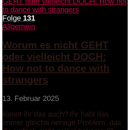
Folge
131
Allgemein
Worum es nicht GEHT
oder vielleicht DOCH:
How not to dance with
strangers
13. Februar 2025
Kennt ihr das auch? Ihr habt das
immer gleiche nervige Problem, das