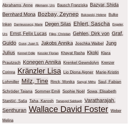
Bazyar, Shida
Abrahams, Anne
Bausch Franziska
Allemann, Urs
Bozbay, Zeynep
Bernhard Mona
Bulke
Bukowski, Helene
Ehlert, Sascha
Degen Silas
Inken
Darrieussecq, Marie
Engeler,
Graf,
Gehlen, Dirk von
Ernst, Felix Lucas
Urs
Filips, Christian
Guido
Jakobs Annika
Jung
Joschka Waibel
Guse, Juan S.
Julius
Kkoki
Klara
Khayat Rasha
Kennel Odile
Kessler Florian
Konegen Annika
Prautzsch
Krenkel Gewndolyn
Krenzer
Kränzler Lisa
Lio Diona Aigner
Marie-Kristin
Corinna
Milz, Tine
Lohmiller
Saul, Fabian
Rinck, Monika
Sanyal, Mithu
Schröder Tajana
Sommer,Emili
Sophie Noël
Sowa, Elisabeth
Varatharajah,
Taha, Karosh
Stanišić, Saša
Tanasgol Sabbagh
Wallace David Foster
Senthuran
Weber
Melina