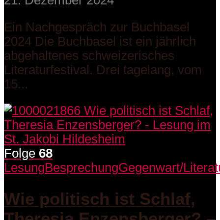
Ein Nachgespräch zur Buchbasel
2024 Die Buchbasel ist ein jährlich
abgehaltenes schweizerisches
Literaturfestival. Drei tagelang, vom
15...
Folge
68
Lesung
Besprechung
Gegenwart/Literat
Wie politisch ist Schlaf,
Theresia Enzensberger? –