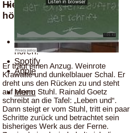
Hier kann man uns auch
Menu
hören:
Hier kann man uns auch
hören:
Spotify
Er trägt einen Anzug. Weinrote
Apple
Krawatte und dunkelblauer Schal. Er
dreht uns den Rücken zu und steht
Menu
auf einem Stuhl. Rainald Goetz
schreibt an die Tafel: „Leben und“.
Dann steigt er vom Stuhl, tritt ein paar
Schritte zurück und betrachtet sein
bisheriges Werk aus der Ferne.