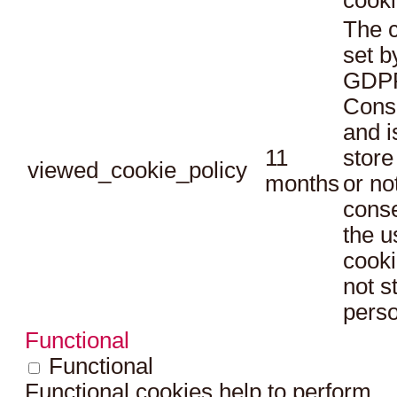
The c
set b
GDPR
Conse
and i
11
store
viewed_cookie_policy
months
or no
conse
the u
cooki
not s
perso
Functional
Functional
Functional cookies help to perform