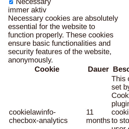
Necessary
immer aktiv
Necessary cookies are absolutely
essential for the website to
function properly. These cookies
ensure basic functionalities and
security features of the website,
anonymously.
Cookie
Dauer
Bes
This 
set 
Cook
plugi
cookielawinfo-
11
cooki
checbox-analytics
months
to st
user 