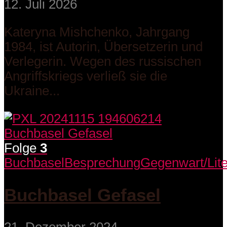
12. Juli 2026
Kateryna Mishchenko, Jahrgang
1984, ist Autorin, Übersetzerin und
Verlegerin. Wegen des russischen
Angriffskriegs verließ sie die
Ukraine...
Folge
3
Buchbasel
Besprechung
Gegenwart/Lite
Buchbasel Gefasel
21. Dezember 2024