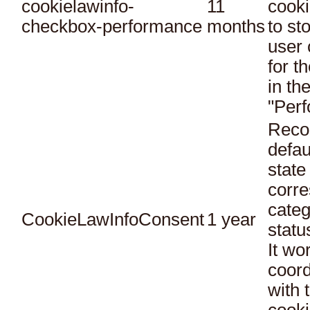
cookielawinfo-
11
cooki
checkbox-performance
months
to st
user 
for t
in th
"Per
Reco
defau
state
corr
categ
CookieLawInfoConsent
1 year
statu
It wo
coord
with 
cooki