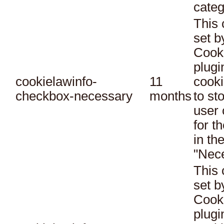
categ
This 
set 
Cook
plugi
cookielawinfo-
11
cooki
checkbox-necessary
months
to st
user 
for t
in th
"Nec
This 
set 
Cook
plugi