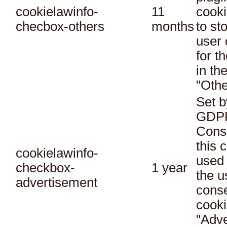
cookielawinfo-
11
cooki
checbox-others
months
to st
user 
for t
in th
"Othe
Set b
GDPR
Conse
this 
cookielawinfo-
used 
checkbox-
1 year
the u
advertisement
conse
cooki
"Adve