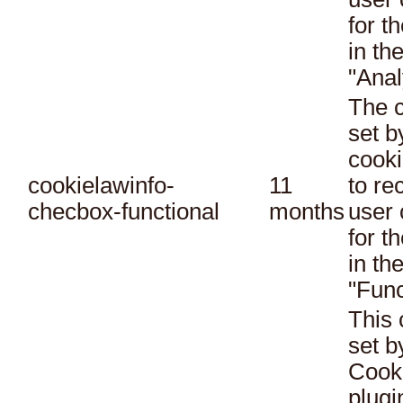
for t
in th
"Anal
The c
set 
cooki
cookielawinfo-
11
to re
checbox-functional
months
user 
for t
in th
"Func
This 
set 
Cook
plugi