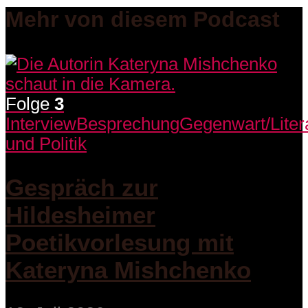
Mehr von diesem Podcast
Folge
3
Interview
Besprechung
Gegenwart/Liter
und Politik
Gespräch zur
Hildesheimer
Poetikvorlesung mit
Kateryna Mishchenko