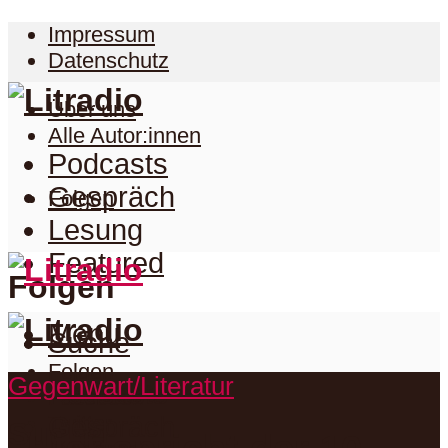
Impressum
Datenschutz
Über uns
Alle Autor:innen
Podcasts
Gespräch
Folgen
Lesung
Featured
Folgen
Menu
Suche
Folgen
Gegenwart/Literatur
Podcasts
Facebook
Twitter
Gespräch
Suche