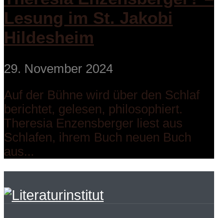
Lesung im St. Jakobi
Hildesheim
29. November 2024
Auf der Bühne wird über den Schlaf
berichtet, gelesen, philosophiert.
Theresia Enzensberger liest aus
Schlafen, ihrem Buch neuen Buch
aus...