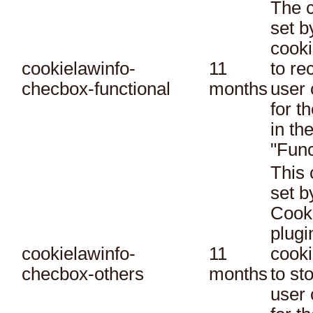
The c
set 
cooki
cookielawinfo-
11
to re
checbox-functional
months
user 
for t
in th
"Func
This 
set 
Cook
plugi
cookielawinfo-
11
cooki
checbox-others
months
to st
user 