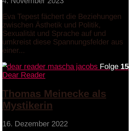
4. November 2023
Eva Tepest fächert die Beziehungen
zwischen Ästhetik und Politik,
Sexualität und Sprache auf und
umkreist diese Spannungsfelder aus
einer...
Folge
15
Dear Reader
Thomas Meinecke als
Mystikerin
16. Dezember 2022