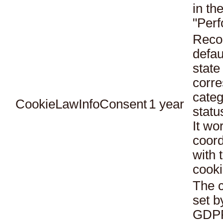
in th
"Per
Reco
defau
state
corr
categ
CookieLawInfoConsent
1 year
statu
It wo
coord
with 
cooki
The c
set b
GDPR