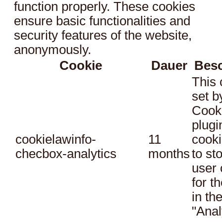
function properly. These cookies
ensure basic functionalities and
security features of the website,
anonymously.
Cookie
Dauer
Bes
This 
set 
Cook
plugi
cookielawinfo-
11
cooki
checbox-analytics
months
to st
user 
for t
in th
"Anal