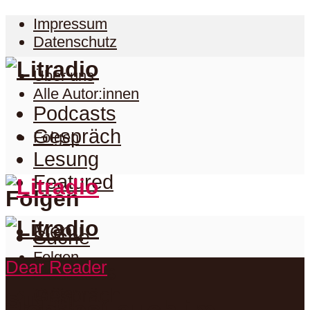
Impressum
Datenschutz
Über uns
Alle Autor:innen
Podcasts
Gespräch
Folgen
Lesung
Featured
Folgen
Menu
Suche
Folgen
Dear Reader
Podcasts
Facebook
Twitter
Gespräch
Suche