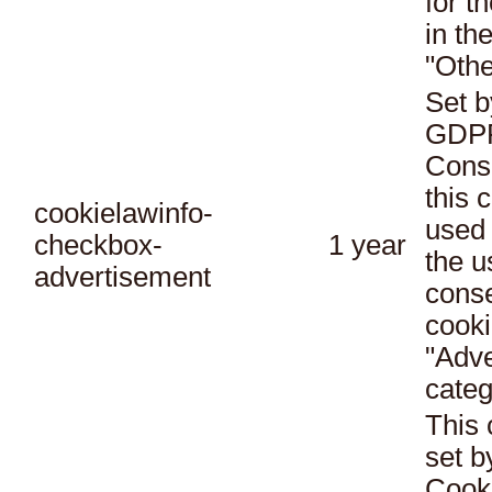
for t
in th
"Othe
Set b
GDPR
Conse
this 
cookielawinfo-
used 
checkbox-
1 year
the u
advertisement
conse
cooki
"Adve
categ
This 
set 
Cook