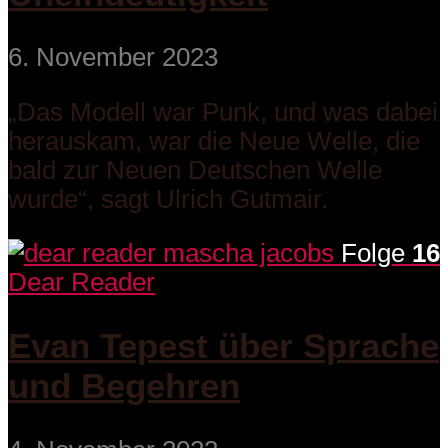
6. November 2023
„Das Modell war Punk, und was dabei
herauskam, war die Neue Welle, die
bald zur Neuen Deutschen Welle
wurde“, sagt Ulrich Gutmair.
Folge
16
Dear Reader
Evan Tepest über Sprache
und Begehren