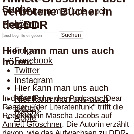
Suche
verbotene Bücher in
Hier kann man uns auch
der DDR
hören:
Folgen
Suchen
Hier kann man uns auch
Folgen
Facebook
hören:
Twitter
Instagram
Hier kann man uns auch
hören:
In dieser Folge des Podcasts „Dear
Hier kann man uns auch
Reader – der Literatenfunk“ trifft die
Spotify
hören:
Redakteurin Mascha Jacobs auf
Apple
Annett Gröschner
. Die Autorin erzählt
davon, wie das Aufwachsen zu DDR-