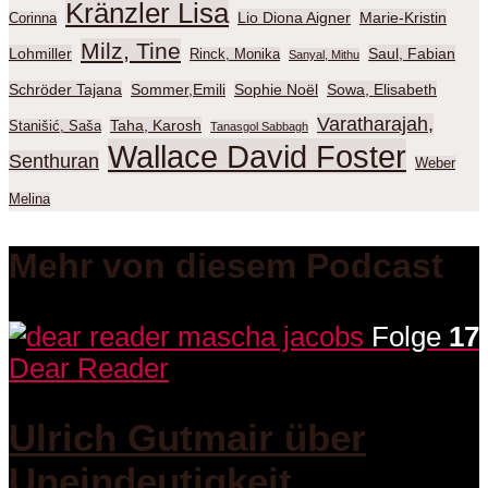
Kränzler Lisa
Lio Diona Aigner
Marie-Kristin
Corinna
Milz, Tine
Lohmiller
Saul, Fabian
Rinck, Monika
Sanyal, Mithu
Schröder Tajana
Sommer,Emili
Sophie Noël
Sowa, Elisabeth
Varatharajah,
Taha, Karosh
Stanišić, Saša
Tanasgol Sabbagh
Wallace David Foster
Senthuran
Weber
Melina
Mehr von diesem Podcast
Folge
17
Dear Reader
Ulrich Gutmair über
Uneindeutigkeit