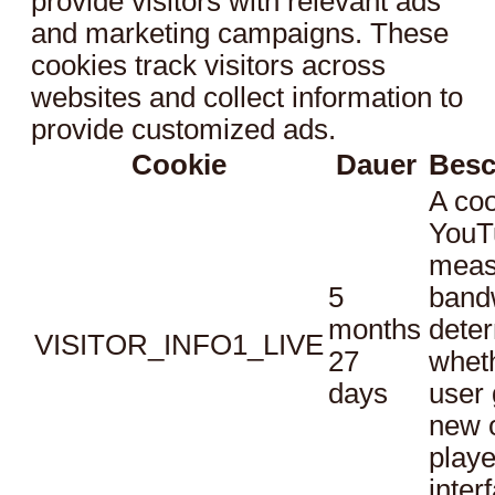
provide visitors with relevant ads
and marketing campaigns. These
cookies track visitors across
websites and collect information to
provide customized ads.
Cookie
Dauer
Besc
A coo
YouT
meas
5
bandw
months
dete
VISITOR_INFO1_LIVE
27
whet
days
user 
new o
playe
inter