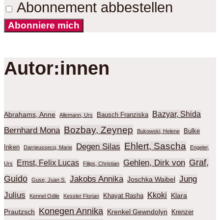
Abonnement abbestellen
Abonniere mich
Autor:innen
Bazyar, Shida
Abrahams, Anne
Bausch Franziska
Allemann, Urs
Bozbay, Zeynep
Bernhard Mona
Bulke
Bukowski, Helene
Ehlert, Sascha
Degen Silas
Inken
Darrieussecq, Marie
Engeler,
Graf,
Gehlen, Dirk von
Ernst, Felix Lucas
Urs
Filips, Christian
Guido
Jakobs Annika
Jung
Joschka Waibel
Guse, Juan S.
Julius
Kkoki
Klara
Khayat Rasha
Kennel Odile
Kessler Florian
Konegen Annika
Prautzsch
Krenkel Gewndolyn
Krenzer