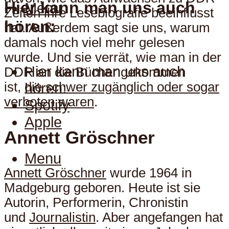
Hier kann man uns auch
Menu
Zeiten ihre Lesebiografie beeinflusst
hören:
hat. Außerdem sagt sie uns, warum
damals noch viel mehr gelesen
wurde. Und sie verrät, wie man in der
Hier kann man uns auch
DDR an die Bücher gekommen
ist,
die schwer zugänglich oder sogar
hören:
verboten waren
.
Spotify
Apple
Annett Gröschner
Menu
Annett Gröschner
wurde 1964 in
Madgeburg geboren. Heute ist sie
Autorin, Performerin, Chronistin
und
Journalistin
. Aber angefangen hat