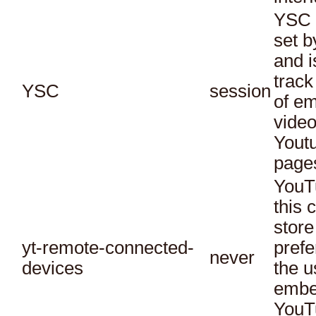
YSC 
set b
and i
track
YSC
session
of e
vide
Yout
page
YouT
this 
store
yt-remote-connected-
prefe
never
devices
the u
embe
YouT