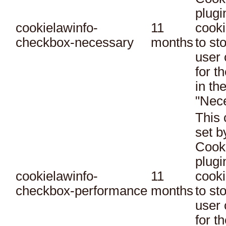
plugi
cookielawinfo-
11
cooki
checkbox-necessary
months
to st
user 
for t
in th
"Nec
This 
set 
Cook
plugi
cookielawinfo-
11
cooki
checkbox-performance
months
to st
user 
for t