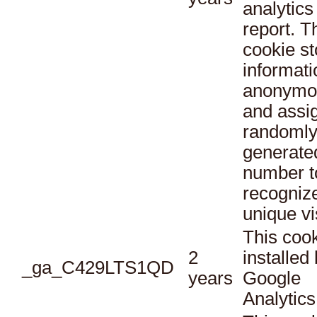
analytics
report. T
cookie st
informati
anonymo
and assi
randoml
generate
number t
recogniz
unique vi
This cook
2
installed
_ga_C429LTS1QD
years
Google
Analytics