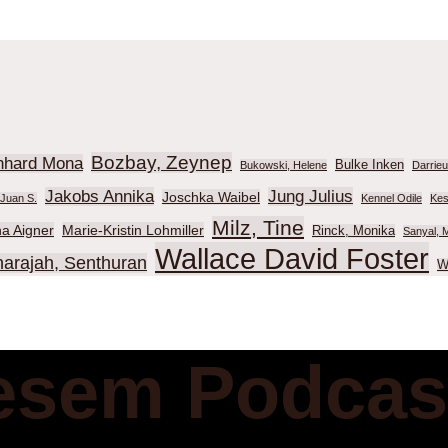
Bozbay, Zeynep
nhard Mona
Bulke Inken
Bukowski, Helene
Darrie
Jakobs Annika
Jung Julius
Joschka Waibel
Juan S.
Kennel Odile
Kes
Milz, Tine
na Aigner
Marie-Kristin Lohmiller
Rinck, Monika
Sanyal, M
Wallace David Foster
harajah, Senthuran
W
esem Podcas