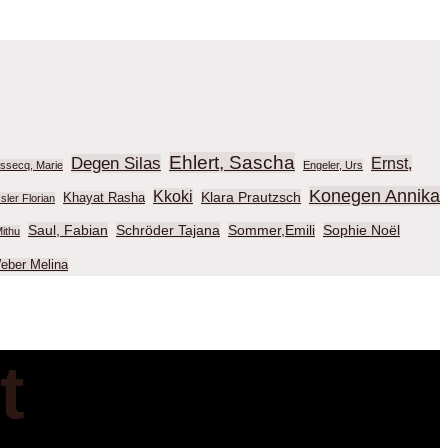
Ehlert, Sascha
Degen Silas
Ernst,
ussecq, Marie
Engeler, Urs
Konegen Annika
Kkoki
Klara Prautzsch
Khayat Rasha
sler Florian
Saul, Fabian
Schröder Tajana
Sommer,Emili
Sophie Noël
ithu
eber Melina
t