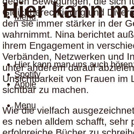
gegen Bewegungen, die sich f
Hier kann m
Gleichberechtigung und Diversi
Menu
den sie immer stärker in der G
wahrnimmt. Nina berichtet au
ihrem Engagement in verschi
Verbänden, Netzwerken und Init
Hier kann man uns auch hören
unter anderem darauf abzielen,
Spotify
Unsichtbarkeit von Frauen im L
Apple
sichtbar zu machen.
Menu
Wie die vielfach ausgezeichnete
es neben alldem schafft, sehr 
erfolgreiche Bücher zu schreib