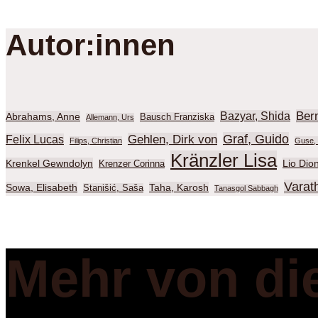
Autor:innen
Ber
Bazyar, Shida
Abrahams, Anne
Bausch Franziska
Allemann, Urs
Graf, Guido
Gehlen, Dirk von
Felix Lucas
Filips, Christian
Guse, 
Kränzler Lisa
Krenkel Gewndolyn
Lio Dio
Krenzer Corinna
Varat
Sowa, Elisabeth
Taha, Karosh
Stanišić, Saša
Tanasgol Sabbagh
Mehr von di