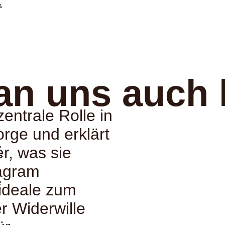
:
an uns auch 
entrale Rolle in
rge und erklärt
:
r, was sie
tagram
:
nideale zum
r Widerwille