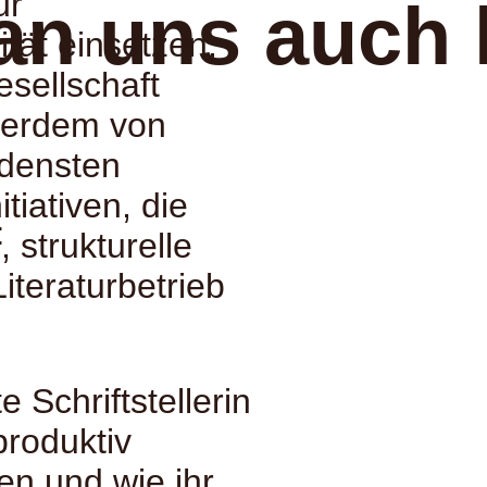
ür
an uns auch 
tät einsetzen,
esellschaft
ßerdem von
edensten
iativen, die
:
 strukturelle
iteraturbetrieb
 Schriftstellerin
produktiv
en und wie ihr