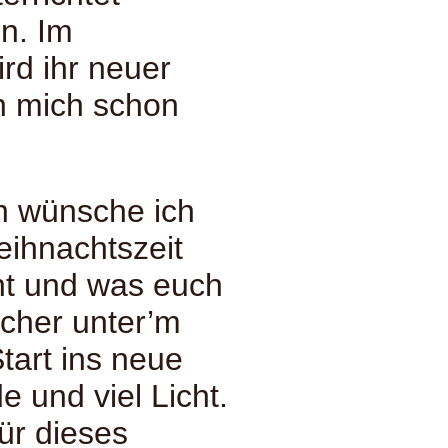
n. Im
rd ihr neuer
h mich schon
n wünsche ich
eihnachtszeit
ht und was euch
ücher unter’m
tart ins neue
e und viel Licht.
ür dieses