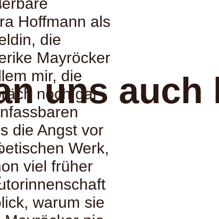
:
derbare
dra Hoffmann als
eldin, die
derike Mayröcker
llem mir, die
an uns auch 
räch noch gar
 unfassbaren
s die Angst vor
:
etischen Werk,
on viel früher
:
Autorinnenschaft
lick, warum sie