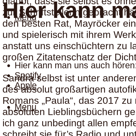
glaubt, dass sie selbst es ohn
Hier kann m
zur Schriftstellerin gebracht hä
Menu
den besten Rat, Mayröcker ein
und spielerisch mit ihrem We
anstatt uns einschüchtern zu 
großen Zitatenschatz der Dicht
Hier kann man uns auch hören
Spotify
Sandra selbst ist unter andere
Apple
des absolut großartigen autofi
Romans „Paula“, das 2017 zu
Menu
absoluten Lieblingsbüchern ge
ich ganz unbedingt allen emp
schreibt sie für’s Radio und unt