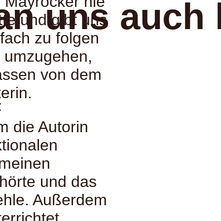
e Mayröcker nie
an uns auch 
tte und gibt uns
fach zu folgen
rk umzugehen,
lassen von dem
erin.
:
m die Autorin
ktionalen
 meinen
hörte und das
fehle. Außerdem
errichtet