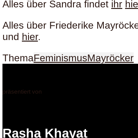
Alles über Sandra findet
ihr
hie
Alles über Friederike Mayröcke
und
hier
.
Thema
Feminismus
Mayröcker
präsentiert von
Rasha Khayat