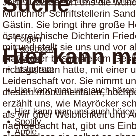
Suche
Hier kann man uns auch hören
Jahr 2022 beehrt uns die wun
Münchner Schriftstellerin San
Gästin. Sie bringt ihre große H
österreichische Dichterin Frie
Folgen
mit und stellt sie uns und vor a
Facebook
Hier kann m
Mayröcker bis zu diesem Gesp
Twitter
Suchen
Instagram
nicht gelesen hatte, mit einer
Leidenschaft vor. Sie nimmt un
Hier kann man uns auch hören
diesem monumentalen, hochpo
erzählt uns, wie Mayröcker sch
Hier kann man uns auch hören
als wir über Weiblichkeit und 
Spotify
nachgedacht hat, gibt uns Einb
Apple