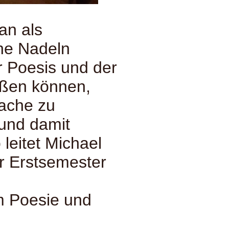
an als
che Nadeln
 Poesis und der
toßen können,
rache zu
und damit
 leitet Michael
 Erstsemester
 Poesie und