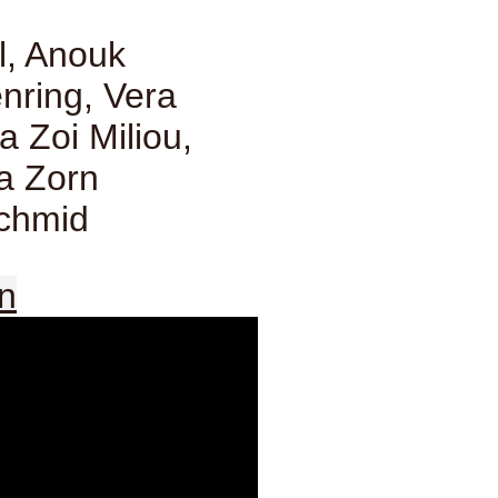
l, Anouk
nring, Vera
 Zoi Miliou,
a Zorn
chmid
en