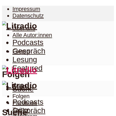
Impressum
Datenschutz
Über uns
Alle Autor:innen
Podcasts
Gespräch
Folgen
Lesung
Featured
Folgen
Menu
Suche
Folgen
Podcasts
Facebook
Twitter
Gespräch
Suche