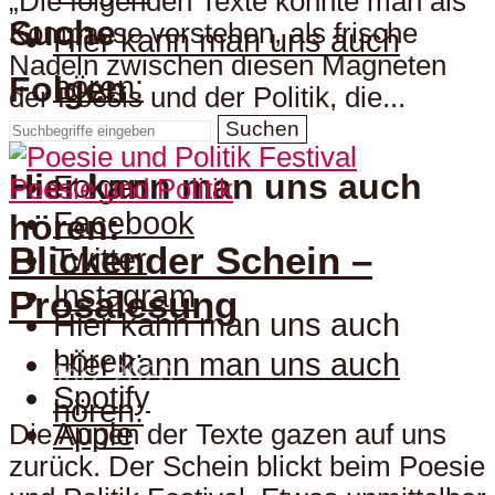
„Die folgenden Texte könnte man als
Suche
Kompasse verstehen, als frische
Hier kann man uns auch
Nadeln zwischen diesen Magneten
hören:
Folgen
der Poesis und der Politik, die...
Suchen
Hier kann man uns auch
Folgen
Poesie und Politik
Facebook
hören:
Blickender Schein –
Twitter
Instagram
Prosalesung
Hier kann man uns auch
hören:
Hier kann man uns auch
8. März 2020
Spotify
hören:
Apple
Die Augen der Texte gazen auf uns
zurück. Der Schein blickt beim Poesie