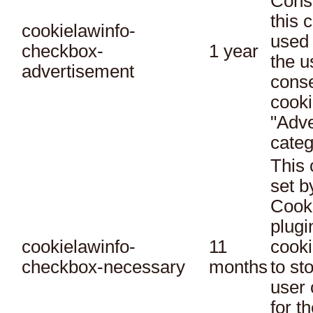
Conse
this 
cookielawinfo-
used 
checkbox-
1 year
the u
advertisement
conse
cooki
"Adve
categ
This 
set 
Cook
plugi
cookielawinfo-
11
cooki
checkbox-necessary
months
to st
user 
for t