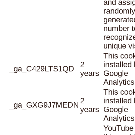
and assi
randoml
generate
number t
recogniz
unique vi
This cook
2
installed
_ga_C429LTS1QD
years
Google
Analytics
This cook
2
installed
_ga_GXG9J7MEDN
years
Google
Analytics
YouTube 