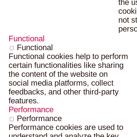
the u
cooki
not s
perso
Functional
Functional
Functional cookies help to perform
certain functionalities like sharing
the content of the website on
social media platforms, collect
feedbacks, and other third-party
features.
Performance
Performance
Performance cookies are used to
understand and analyze the key