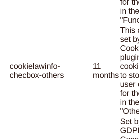
for t
in th
"Func
This 
set 
Cook
plugi
cookielawinfo-
11
cooki
checbox-others
months
to st
user 
for t
in th
"Othe
Set b
GDPR