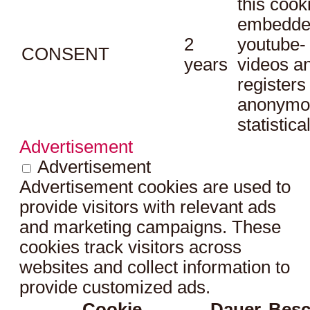
this cook
embedde
2
youtube-
CONSENT
years
videos a
registers
anonymo
statistica
Advertisement
Advertisement
Advertisement cookies are used to
provide visitors with relevant ads
and marketing campaigns. These
cookies track visitors across
websites and collect information to
provide customized ads.
Cookie
Dauer
Besc