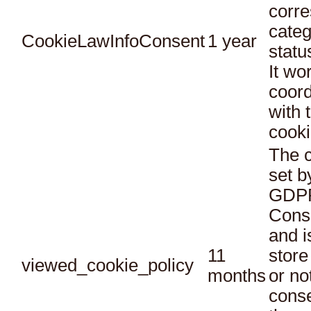
corr
categ
CookieLawInfoConsent
1 year
statu
It wo
coord
with 
cooki
The c
set b
GDPR
Conse
and i
11
store
viewed_cookie_policy
months
or no
conse