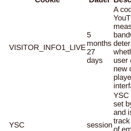
A coo
YouT
meas
5
bandw
months
dete
VISITOR_INFO1_LIVE
27
whet
days
user 
new o
playe
inter
YSC 
set b
and i
track
YSC
session
of e