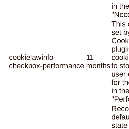
in th
"Nec
This 
set 
Cook
plugi
cookielawinfo-
11
cooki
checkbox-performance
months
to st
user 
for t
in th
"Per
Reco
defau
state