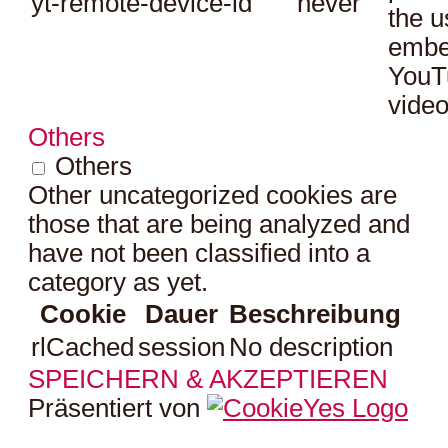
yt-remote-device-id
never
the u
embe
YouT
video
Others
Others
Other uncategorized cookies are
those that are being analyzed and
have not been classified into a
category as yet.
Cookie
Dauer
Beschreibung
rlCached
session
No description
SPEICHERN & AKZEPTIEREN
Präsentiert von