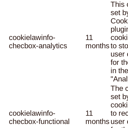
This 
set 
Cook
plugi
cookielawinfo-
11
cooki
checbox-analytics
months
to st
user 
for t
in th
"Anal
The c
set 
cooki
cookielawinfo-
11
to re
checbox-functional
months
user 