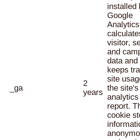
installed
Google
Analytics
calculate
visitor, s
and cam
data and
keeps tra
site usag
2
_ga
the site's
years
analytics
report. T
cookie st
informati
anonymo