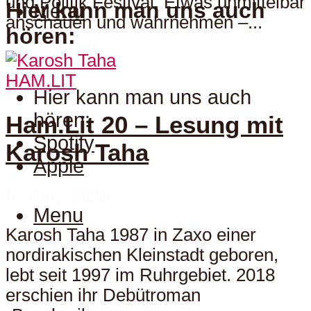
und Politik Festival. Etwas unmittelbar
Hier kann man uns auch
Menu
anschauen und wahrnehmen –...
hören:
HAM.LIT
Hier kann man uns auch
hören:
Ham.Lit 20 – Lesung mit
Spotify
Karosh Taha
Apple
6. März 2020
Menu
Karosh Taha 1987 in Zaxo einer
nordirakischen Kleinstadt geboren,
lebt seit 1997 im Ruhrgebiet. 2018
erschien ihr Debütroman