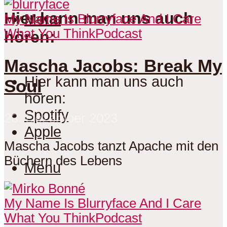
Hier kann man uns auch
Menu
My Name Is Blurryface And I Care
What You Think
Podcast
hören:
Mascha Jacobs: Break My
Hier kann man uns auch
Soul
hören:
Spotify
23. Dezember 2023
Apple
Mascha Jacobs tanzt Apache mit den
Büchern des Lebens
Menu
My Name Is Blurryface And I Care
What You Think
Podcast