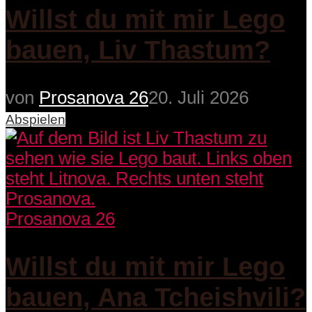
Willst du mit mir Lego
bauen, Liv Thastum?
von
Prosanova 26
20. Juli 2026
Abspielen
Prosanova 26
Willst du mit mir Lego
bauen, Ana Tcheishvili?