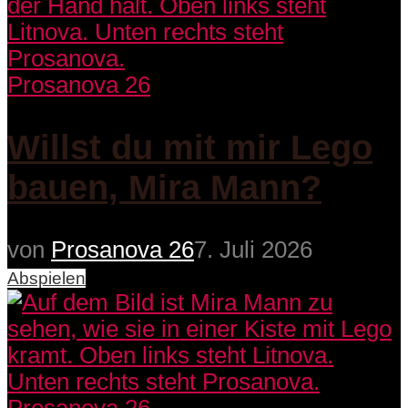
Prosanova 26
Willst du mit mir Lego
bauen, Mira Mann?
von
Prosanova 26
7. Juli 2026
Abspielen