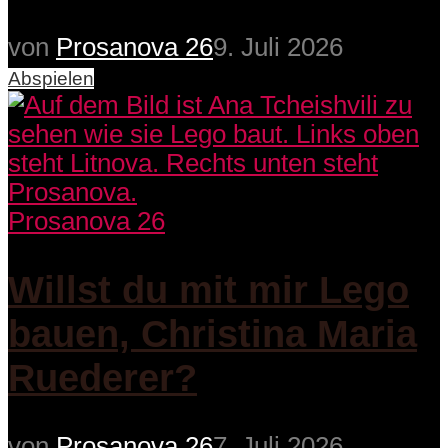
von
Prosanova 26
9. Juli 2026
Abspielen
Prosanova 26
Willst du mit mir Lego
bauen, Christina Maria
Ruederer?
von
Prosanova 26
7. Juli 2026