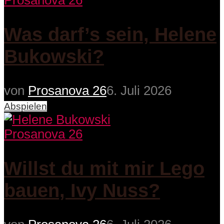
Prosanova 26
Was darf’s sein, Helene
Bukowski?
von
Prosanova 26
6. Juli 2026
Abspielen
Prosanova 26
Willst du mit mir Lego
bauen, Ivy Nuss?