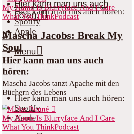
Hier kann man uns auch
My Name Is Blurryface And I Care
Hier kann man uns auch hören:
hören:
What You Think
Podcast
Spotify
Apple
Mascha Jacobs: Break My
Soul
Menu
Hier kann man uns auch
23. Dezember 2023
hören:
Mascha Jacobs tanzt Apache mit den
Büchern des Lebens
Hier kann man uns auch hören:
Spotify
Apple
My Name Is Blurryface And I Care
What You Think
Podcast