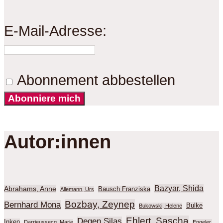
E-Mail-Adresse:
Abonnement abbestellen
Abonniere mich
Autor:innen
Bazyar, Shida
Abrahams, Anne
Bausch Franziska
Allemann, Urs
Bozbay, Zeynep
Bernhard Mona
Bulke
Bukowski, Helene
Ehlert, Sascha
Degen Silas
Inken
Darrieussecq, Marie
Engeler,