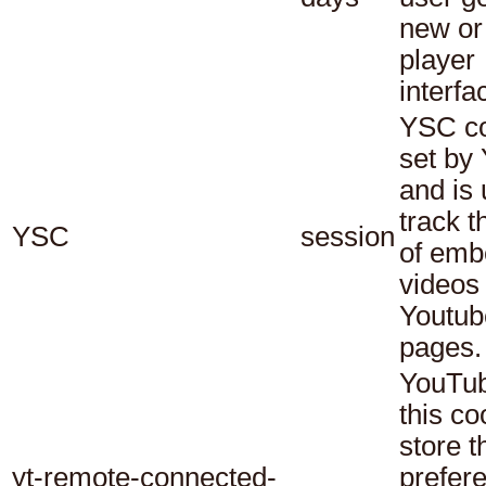
new or
player
interfa
YSC co
set by
and is 
track t
YSC
session
of em
videos
Youtub
pages.
YouTub
this co
store t
yt-remote-connected-
prefer