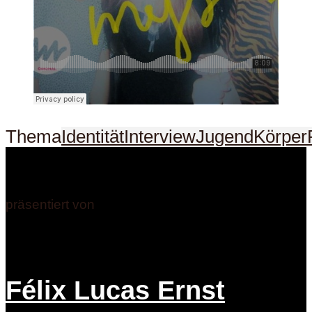
Thema
Identität
Interview
Jugend
Körper
präsentiert von
Félix Lucas Ernst