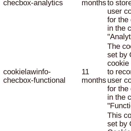
checbox-analytics
months
to stor
user c
for the
in the 
"Analyt
The co
set b
cookie
cookielawinfo-
11
to reco
checbox-functional
months
user c
for the
in the 
"Functi
This co
set b