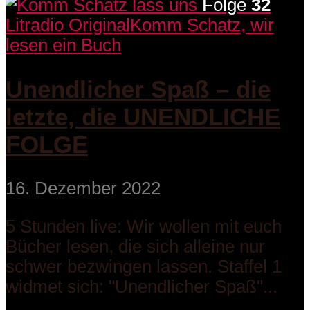
Folge
32
Litradio Original
Komm Schatz, wir
lesen ein Buch
Unendlicher Spaß – die
letzte, die UNENDLICHE
FOLGE
16. Dezember 2022
5 Stunden live: Wir wollen mit euch
Bücher lesen, die sich alleine nur
schwer bezwingen lassen. Staffel 1
widmet sich: "Unendlicher Spaß"...