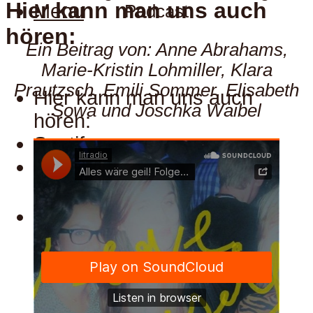
Hier kann man uns auch
Menu
Podcast
hören:
Ein Beitrag von: Anne Abrahams,
Marie-Kristin Lohmiller, Klara
Prautzsch, Emili Sommer, Elisabeth
Hier kann man uns auch
Sowa und Joschka Waibel
hören:
Spotify
Apple
Menu