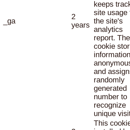
keeps track
site usage 
2
_ga
the site's
years
analytics
report. The
cookie sto
informatio
anonymous
and assign
randomly
generated
number to
recognize
unique visi
This cookie