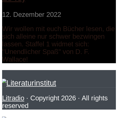
12. Dezember 2022
Wir wollen mit euch Bücher lesen, die
sich alleine nur schwer bezwingen
lassen. Staffel 1 widmet sich:
"Unendlicher Spaß" von D. F.
Wallace!
Litradio
· Copyright 2026 · All rights
reserved