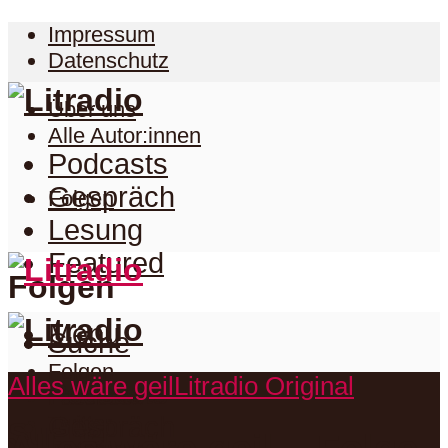
Impressum
Datenschutz
Über uns
Alle Autor:innen
Podcasts
Gespräch
Folgen
Lesung
Featured
Folgen
Menu
Suche
Folgen
Alles wäre geil
Litradio Original
Podcasts
Facebook
Twitter
Gespräch
Suche