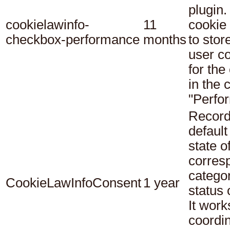
plugin.
cookielawinfo-
11
cookie 
checkbox-performance
months
to stor
user c
for the
in the 
"Perfo
Record
default
state o
corres
catego
CookieLawInfoConsent
1 year
status
It work
coordi