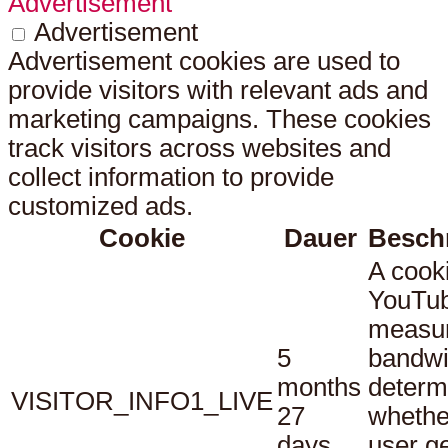
Advertisement
Advertisement
Advertisement cookies are used to
provide visitors with relevant ads and
marketing campaigns. These cookies
track visitors across websites and
collect information to provide
customized ads.
Cookie
Dauer
Besch
A cook
YouTub
measu
5
bandwi
months
determ
VISITOR_INFO1_LIVE
27
whethe
days
user ge