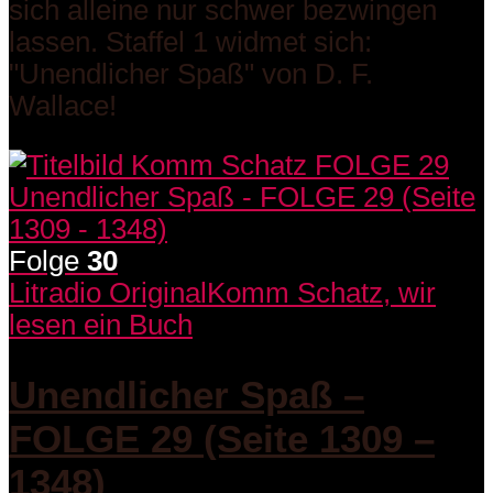
sich alleine nur schwer bezwingen
lassen. Staffel 1 widmet sich:
"Unendlicher Spaß" von D. F.
Wallace!
Folge
30
Litradio Original
Komm Schatz, wir
lesen ein Buch
Unendlicher Spaß –
FOLGE 29 (Seite 1309 –
1348)