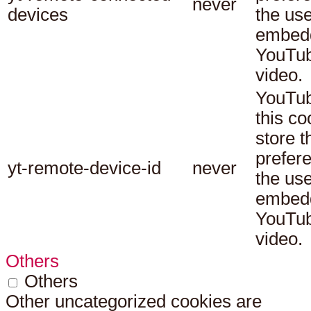
never
devices
the use
embed
YouTu
video.
YouTub
this co
store t
prefer
yt-remote-device-id
never
the use
embed
YouTu
video.
Others
Others
Other uncategorized cookies are