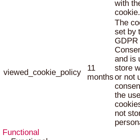
with th
cookie.
The co
set by 
GDPR 
Consen
and is 
11
store 
viewed_cookie_policy
months
or not 
consen
the use
cookies
not sto
persona
Functional