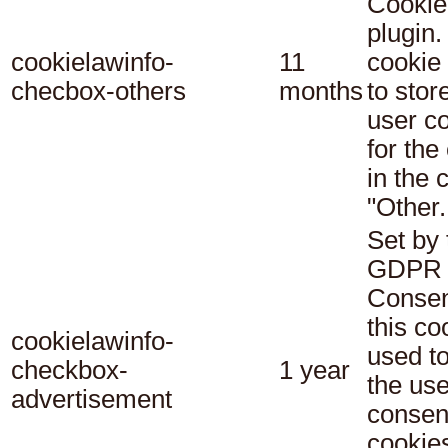
Cookie
plugin.
cookielawinfo-
11
cookie 
checbox-others
months
to stor
user c
for the
in the 
"Other.
Set by 
GDPR 
Consen
this co
cookielawinfo-
used t
checkbox-
1 year
the use
advertisement
consent
cookies