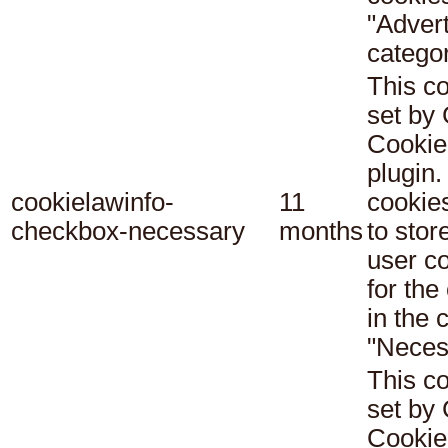
"Adver
categor
This co
set b
Cookie
plugin.
cookielawinfo-
11
cookie
checkbox-necessary
months
to stor
user c
for the
in the 
"Neces
This co
set b
Cookie