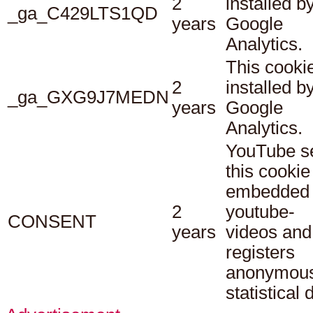
2
installed b
_ga_C429LTS1QD
years
Google
Analytics.
This cookie
2
installed b
_ga_GXG9J7MEDN
years
Google
Analytics.
YouTube s
this cookie
embedded
2
youtube-
CONSENT
years
videos and
registers
anonymou
statistical 