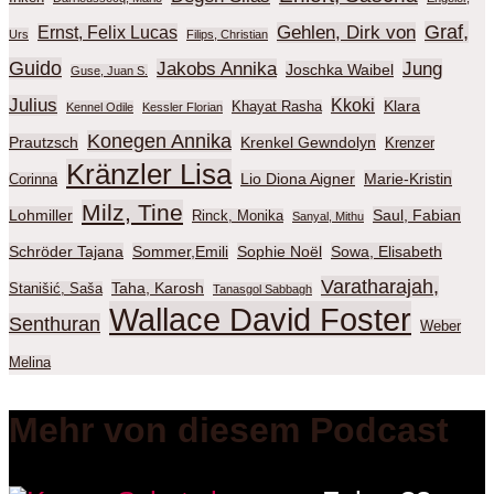
Graf,
Gehlen, Dirk von
Ernst, Felix Lucas
Urs
Filips, Christian
Guido
Jakobs Annika
Jung
Joschka Waibel
Guse, Juan S.
Julius
Kkoki
Klara
Khayat Rasha
Kennel Odile
Kessler Florian
Konegen Annika
Prautzsch
Krenkel Gewndolyn
Krenzer
Kränzler Lisa
Lio Diona Aigner
Marie-Kristin
Corinna
Milz, Tine
Lohmiller
Saul, Fabian
Rinck, Monika
Sanyal, Mithu
Schröder Tajana
Sommer,Emili
Sophie Noël
Sowa, Elisabeth
Varatharajah,
Taha, Karosh
Stanišić, Saša
Tanasgol Sabbagh
Wallace David Foster
Senthuran
Weber
Melina
Mehr von diesem Podcast