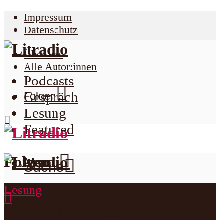
Impressum
Datenschutz
Über uns
Alle Autor:innen
Podcasts
Gespräch
Folgen
Lesung
Featured
Folgen
Menu
Suche
Lesung
Podcasts
Folgen
Gespräch
Facebook