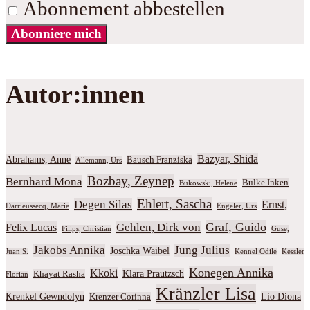
Abonnement abbestellen
Abonniere mich
Autor:innen
Bazyar, Shida
Abrahams, Anne
Bausch Franziska
Allemann, Urs
Bozbay, Zeynep
Bernhard Mona
Bulke Inken
Bukowski, Helene
Ehlert, Sascha
Degen Silas
Ernst,
Darrieussecq, Marie
Engeler, Urs
Graf, Guido
Gehlen, Dirk von
Felix Lucas
Filips, Christian
Guse,
Jakobs Annika
Jung Julius
Joschka Waibel
Juan S.
Kennel Odile
Kessler
Konegen Annika
Kkoki
Klara Prautzsch
Khayat Rasha
Florian
Kränzler Lisa
Krenkel Gewndolyn
Lio Diona
Krenzer Corinna