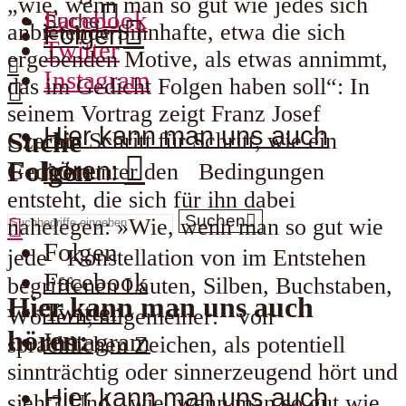
„wie, wenn man so gut wie jedes sich
Facebook
Suche
anbietende Sinnhafte, etwa die sich
Folgen
Twitter
ergebenden Motive, als etwas annimmt,
Instagram
das im Gedicht Folgen haben soll“: In
seinem Vortrag zeigt Franz Josef
Hier kann man uns auch
Suche
Czernin Schritt für Schritt, wie ein
Folgen
hören:
Gedicht unter den Bedingungen
entsteht, die sich für ihn dabei
Suchen
nahelegen: »Wie, wenn man so gut wie
Folgen
jede Konstellation von im Entstehen
Facebook
begriffenen Lauten, Silben, Buchstaben,
Hier kann man uns auch
Twitter
Wörtern, allgemeiner: von
hören:
Instagram
sprachlichen Zeichen, als potentiell
sinnträchtig oder sinnerzeugend hört und
Hier kann man uns auch
sieht? Und wie, wenn man so gut wie