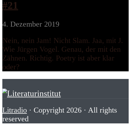
#21
4. Dezember 2019
Nein, nein Jam! Nicht Slam. Jaa, mit J.
Wie Jürgen Vogel. Genau, der mit den
Zähnen. Richtig. Poetry ist aber klar
oder?
Litradio
· Copyright 2026 · All rights
reserved