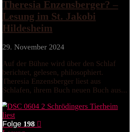
Theresia Enzensberger? –
Lesung im St. Jakobi
Hildesheim
29. November 2024
Auf der Bühne wird über den Schlaf
berichtet, gelesen, philosophiert.
Theresia Enzensberger liest aus
Schlafen, ihrem Buch neuen Buch aus...
Folge
198