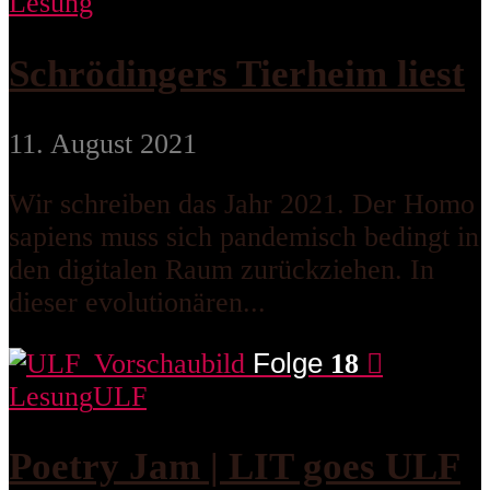
Lesung
Schrödingers Tierheim liest
11. August 2021
Wir schreiben das Jahr 2021. Der Homo
sapiens muss sich pandemisch bedingt in
den digitalen Raum zurückziehen. In
dieser evolutionären...
Folge
18
Lesung
ULF
Poetry Jam | LIT goes ULF