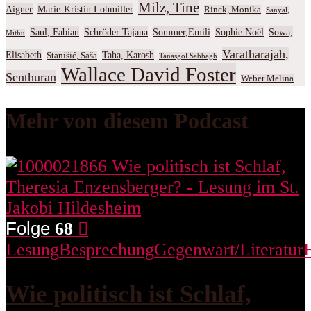
Milz, Tine
Aigner
Marie-Kristin Lohmiller
Rinck, Monika
Sanyal,
Saul, Fabian
Schröder Tajana
Sommer,Emili
Sophie Noël
Sowa,
Mithu
Varatharajah,
Elisabeth
Taha, Karosh
Stanišić, Saša
Tanasgol Sabbagh
Wallace David Foster
Senthuran
Weber Melina
Mehr von diesem Podcast
Folge
68
Lesung
Besprechung
Gegenwart/Literatur
Wie politisch ist Schlaf,