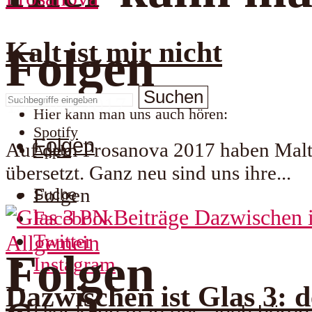
Kalt ist mir nicht
Folgen
Suchen
15. Juni 2017
Hier kann man uns auch hören:
Spotify
Folgen
Auf dem Prosanova 2017 haben Malte
Apple
übersetzt. Ganz neu sind uns ihre...
Folgen
Suche
Facebook
Twitter
Allgemein
Folgen
Instagram
Dazwischen ist Glas 3: d