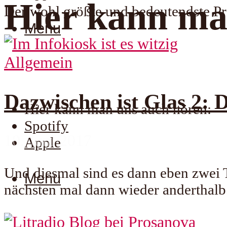
Hier kann ma
Der wohl größte und bedeutendste Pre
Menu
Allgemein
Dazwischen ist Glas 2: D
Hier kann man uns auch hören:
Spotify
10. Juni 2017
Apple
Und diesmal sind es dann eben zwei T
Menu
nächsten mal dann wieder anderthalb.