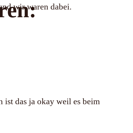
ren:
und wir waren dabei.
 ist das ja okay weil es beim