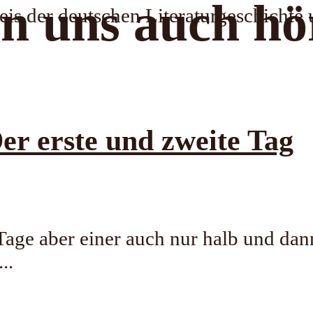
n uns auch hö
is der deutschen Literaturgeschichte 
er erste und zweite Tag
age aber einer auch nur halb und dann
..