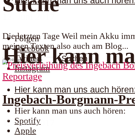
Suche
Hier kann man uns auch hören
12. Juni 2017
Die letzten Tage Weil mein Akku imm
Folgen
meinen Texten also auch am Blog...
Facebook
Hier kann ma
Twitter
Suchen
Instagram
Reportage
Hier kann man uns auch hören
Ingebach-Borgmann-Prei
Hier kann man uns auch hören:
Spotify
12. Juni 2017
Apple