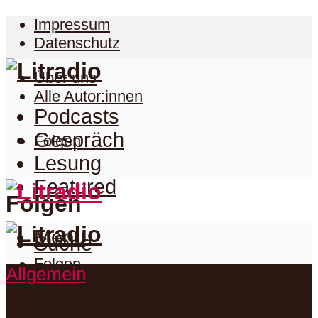
Impressum
Datenschutz
Über uns
Alle Autor:innen
Podcasts
Gespräch
Folgen
Lesung
Featured
Folgen
Menu
Suche
Folgen
Allgemein
Podcasts
Facebook
Twitter
Gespräch
Suche