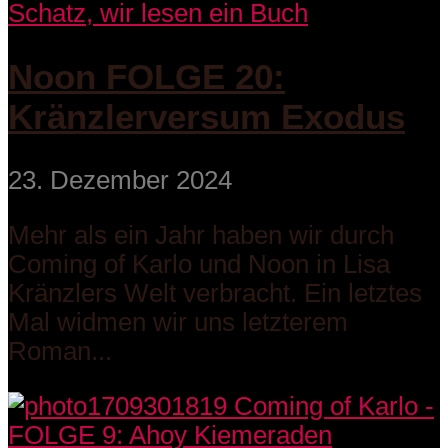
Schatz, wir lesen ein Buch
Noon FOLGE 20:
Kränzlerversum Exodus
23. Dezember 2024
Mehr als ein Jahr haben wir durch
Coming of Karlo und Noon in Lisa
Kränzlers Welt verbracht. Ein letztes
Mal widmen wir uns letzterem
Roman...