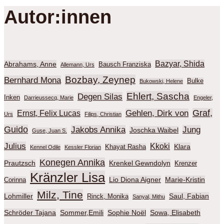
Autor:innen
Bazyar, Shida
Abrahams, Anne
Bausch Franziska
Allemann, Urs
Bozbay, Zeynep
Bernhard Mona
Bulke
Bukowski, Helene
Ehlert, Sascha
Degen Silas
Inken
Darrieussecq, Marie
Engeler,
Graf,
Gehlen, Dirk von
Ernst, Felix Lucas
Urs
Filips, Christian
Guido
Jakobs Annika
Jung
Joschka Waibel
Guse, Juan S.
Julius
Kkoki
Klara
Khayat Rasha
Kennel Odile
Kessler Florian
Konegen Annika
Prautzsch
Krenkel Gewndolyn
Krenzer
Kränzler Lisa
Lio Diona Aigner
Marie-Kristin
Corinna
Milz, Tine
Lohmiller
Saul, Fabian
Rinck, Monika
Sanyal, Mithu
Schröder Tajana
Sommer,Emili
Sophie Noël
Sowa, Elisabeth