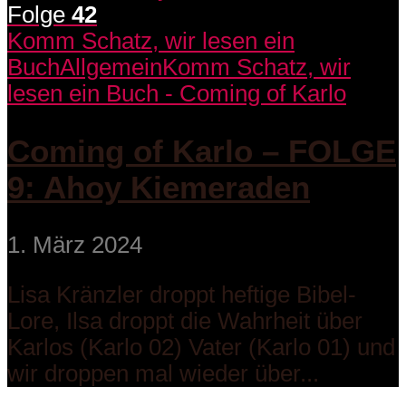
Folge
42
Komm Schatz, wir lesen ein
Buch
Allgemein
Komm Schatz, wir
lesen ein Buch - Coming of Karlo
Coming of Karlo – FOLGE
9: Ahoy Kiemeraden
1. März 2024
Lisa Kränzler droppt heftige Bibel-
Lore, Ilsa droppt die Wahrheit über
Karlos (Karlo 02) Vater (Karlo 01) und
wir droppen mal wieder über...