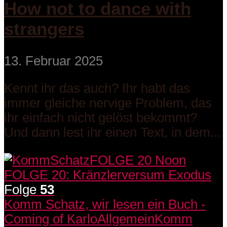
How not to dance with
strangers
13. Februar 2025
Kennt ihr das auch? Ihr habt das
immer gleiche nervige Problem, das
ihr einfach nicht gelöst bekommt?
Und dann lest ihr einen Text, in dem...
Folge
53
Komm Schatz, wir lesen ein Buch -
Coming of Karlo
Allgemein
Komm