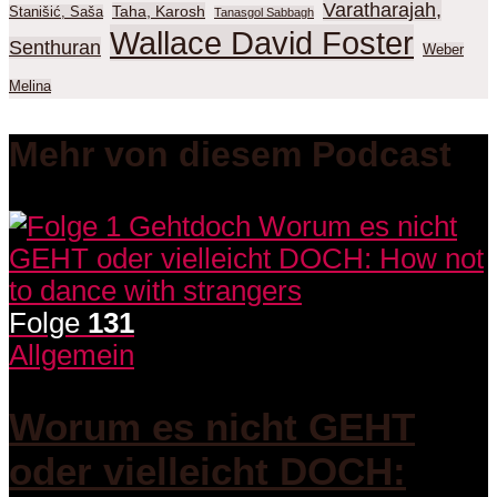
Varatharajah,
Taha, Karosh
Stanišić, Saša
Tanasgol Sabbagh
Wallace David Foster
Senthuran
Weber
Melina
Mehr von diesem Podcast
Folge
131
Allgemein
Worum es nicht GEHT
oder vielleicht DOCH: