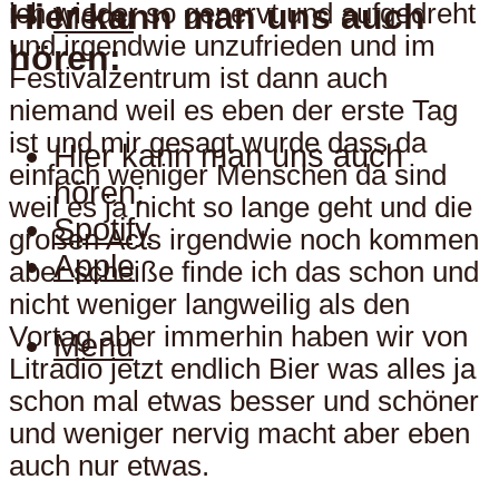
Hier kann man uns auch
ich wieder so genervt und aufgedreht
Menu
und irgendwie unzufrieden und im
hören:
Festivalzentrum ist dann auch
niemand weil es eben der erste Tag
ist und mir gesagt wurde dass da
Hier kann man uns auch
einfach weniger Menschen da sind
hören:
weil es ja nicht so lange geht und die
Spotify
großen Acts irgendwie noch kommen
Apple
aber scheiße finde ich das schon und
nicht weniger langweilig als den
Vortag aber immerhin haben wir von
Menu
Litradio jetzt endlich Bier was alles ja
schon mal etwas besser und schöner
und weniger nervig macht aber eben
auch nur etwas.