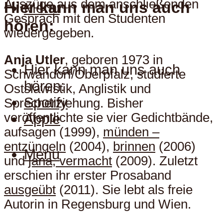
Auszüge aus dem anschließenden
Hier kann man uns auch
Menu
Gespräch mit den Studenten
hören:
wiedergegeben.
Anja Utler
, geboren 1973 in
Hier kann man uns auch
Schwandorf/Oberpfalz, studierte
hören:
Ostslawistik, Anglistik und
Spotify
Sprecherziehung. Bisher
veröffentlichte sie vier Gedichtbände,
Apple
aufsagen (1999),
münden –
entzüngeln
(2004),
brinnen
(2006)
Menu
und
jana, vermacht
(2009). Zuletzt
erschien ihr erster Prosaband
ausgeübt
(2011). Sie lebt als freie
Autorin in Regensburg und Wien.