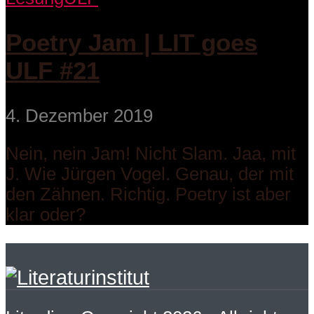
Poetry Jam | LIT goes
ULF #21
4. Dezember 2019
Nein, nein Jam! Nicht Slam. Jaa, mit
J. Wie Jürgen Vogel. Genau, der mit
den Zähnen. Richtig. Poetry ist aber
klar oder?