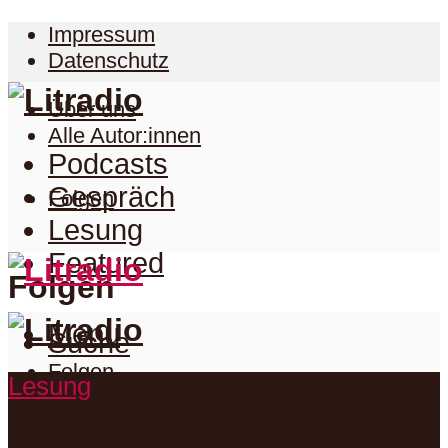
Impressum
Datenschutz
Über uns
Alle Autor:innen
Podcasts
Gespräch
Folgen
Lesung
Featured
Folgen
Menu
Suche
Folgen
Lesung
Podcasts
Facebook
Twitter
Gespräch
Suche