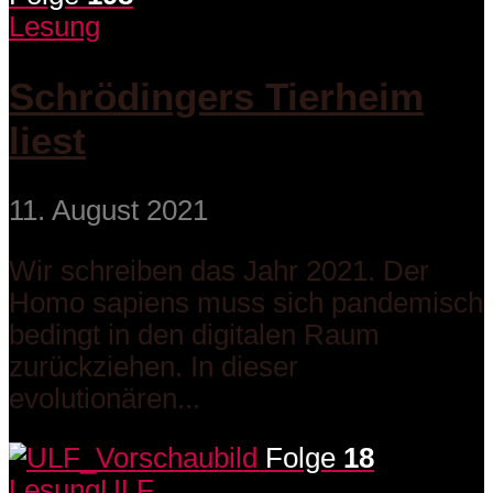
Lesung
Schrödingers Tierheim
liest
11. August 2021
Wir schreiben das Jahr 2021. Der
Homo sapiens muss sich pandemisch
bedingt in den digitalen Raum
zurückziehen. In dieser
evolutionären...
Folge
18
Lesung
ULF