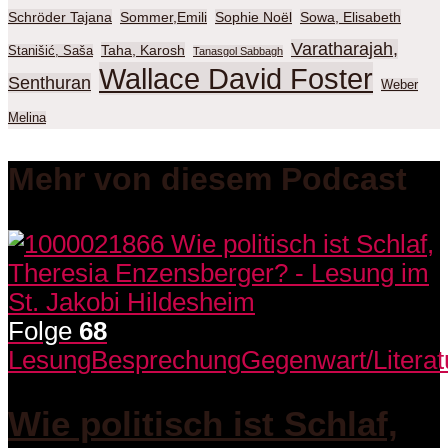
Schröder Tajana
Sommer,Emili
Sophie Noël
Sowa, Elisabeth
Varatharajah,
Taha, Karosh
Stanišić, Saša
Tanasgol Sabbagh
Wallace David Foster
Senthuran
Weber
Melina
Mehr von diesem Podcast
Folge
68
Lesung
Besprechung
Gegenwart/Literat
Wie politisch ist Schlaf,