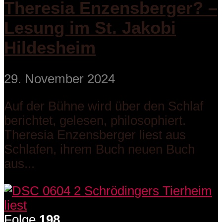
Theresia Enzensberger? –
Lesung im St. Jakobi
Hildesheim
29. November 2024
Auf der Bühne wird über den Schlaf
berichtet, gelesen, philosophiert.
Theresia Enzensberger liest aus
Schlafen, ihrem Buch neuen Buch
aus...
Folge
198