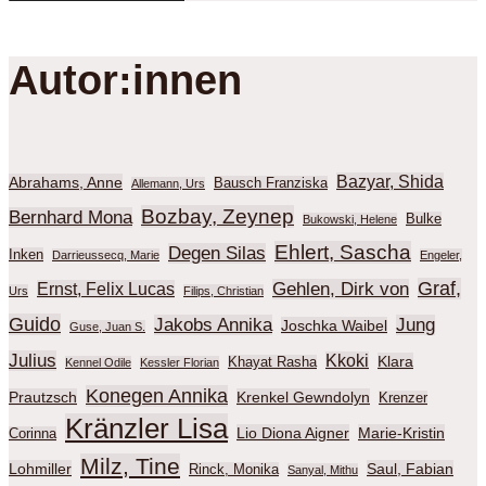
Autor:innen
Bazyar, Shida
Abrahams, Anne
Bausch Franziska
Allemann, Urs
Bozbay, Zeynep
Bernhard Mona
Bulke
Bukowski, Helene
Ehlert, Sascha
Degen Silas
Inken
Darrieussecq, Marie
Engeler,
Graf,
Gehlen, Dirk von
Ernst, Felix Lucas
Urs
Filips, Christian
Guido
Jakobs Annika
Jung
Joschka Waibel
Guse, Juan S.
Julius
Kkoki
Klara
Khayat Rasha
Kennel Odile
Kessler Florian
Konegen Annika
Prautzsch
Krenkel Gewndolyn
Krenzer
Kränzler Lisa
Lio Diona Aigner
Marie-Kristin
Corinna
Milz, Tine
Lohmiller
Saul, Fabian
Rinck, Monika
Sanyal, Mithu