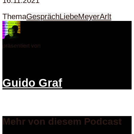
16.11.2021
Thema
Gespräch
Liebe
MeyerArlt
präsentiert von
Guido Graf
Mehr von diesem Podcast