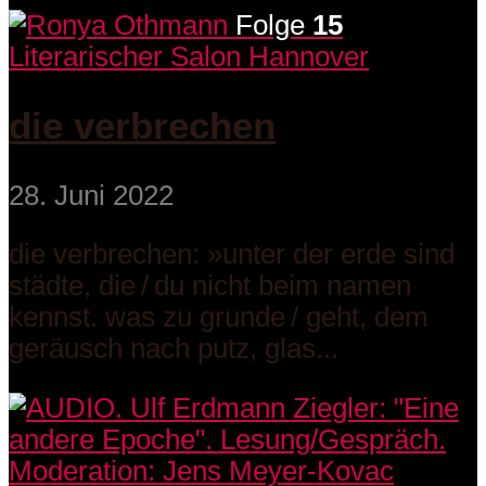
Folge
15
Literarischer Salon Hannover
die verbrechen
28. Juni 2022
die verbrechen: »unter der erde sind
städte, die / du nicht beim namen
kennst. was zu grunde / geht, dem
geräusch nach putz, glas...