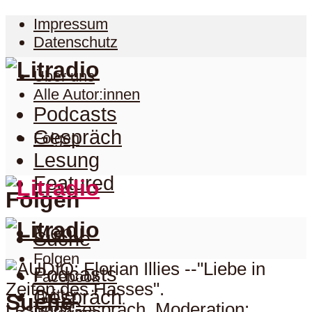
Impressum
Datenschutz
Über uns
Alle Autor:innen
Podcasts
Gespräch
Folgen
Lesung
Featured
Folgen
Menu
Suche
Folgen
Podcasts
Facebook
Twitter
Gespräch
Suche