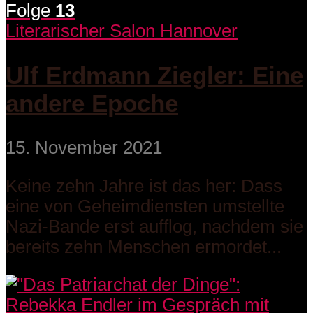
Folge
13
Literarischer Salon Hannover
Ulf Erdmann Ziegler: Eine
andere Epoche
15. November 2021
Keine zehn Jahre ist das her: Dass
eine von Geheimdiensten umstellte
Nazi-Bande erst aufflog, nachdem sie
bereits zehn Menschen ermordet...