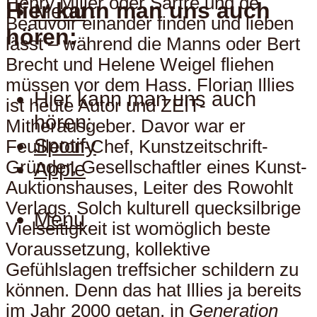
Henry Miller oder Sartre und de
Hier kann man uns auch
Menu
Beauvoir einander finden und lieben
hören:
lässt – während die Manns oder Bert
Brecht und Helene Weigel fliehen
müssen vor dem Hass. Florian Illies
Hier kann man uns auch
ist heute Autor und ZEIT-
hören:
Mitherausgeber. Davor war er
Spotify
Feuilleton-Chef, Kunstzeitschrift-
Gründer, Gesellschaftler eines Kunst-
Apple
Auktionshauses, Leiter des Rowohlt
Verlags. Solch kulturell quecksilbrige
Menu
Vielseitigkeit ist womöglich beste
Voraussetzung, kollektive
Gefühlslagen treffsicher schildern zu
können. Denn das hat Illies ja bereits
im Jahr 2000 getan, in
Generation