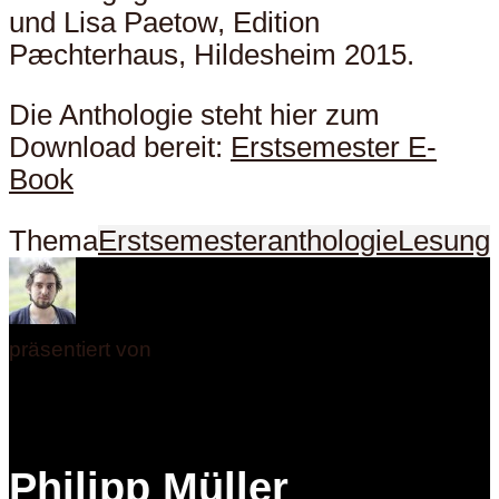
und Lisa Paetow, Edition
Pӕchterhaus, Hildesheim 2015.
Die Anthologie steht hier zum
Download bereit:
Erstsemester E-
Book
Thema
Erstsemesteranthologie
Lesung
präsentiert von
Philipp Müller