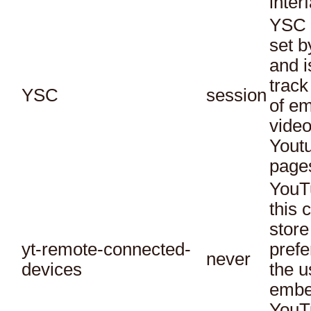
inter
YSC 
set b
and i
track
YSC
session
of e
vide
Yout
page
YouT
this 
store
yt-remote-connected-
prefe
never
devices
the u
embe
YouT