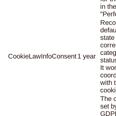
in th
"Per
Reco
defau
state
corr
categ
CookieLawInfoConsent
1 year
statu
It wo
coord
with 
cooki
The c
set b
GDPR