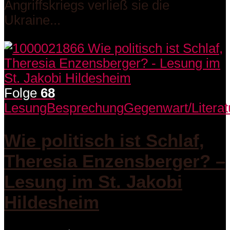
Angriffskriegs verließ sie die
Ukraine...
Folge
68
Lesung
Besprechung
Gegenwart/Literat
Wie politisch ist Schlaf,
Theresia Enzensberger? –
Lesung im St. Jakobi
Hildesheim