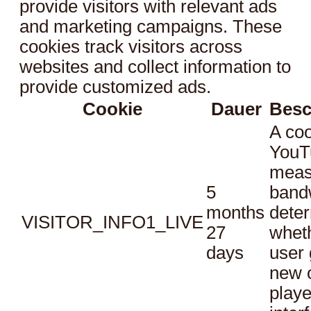
provide visitors with relevant ads
and marketing campaigns. These
cookies track visitors across
websites and collect information to
provide customized ads.
Cookie
Dauer
Besc
A coo
YouT
meas
5
bandw
months
dete
VISITOR_INFO1_LIVE
27
whet
days
user 
new o
playe