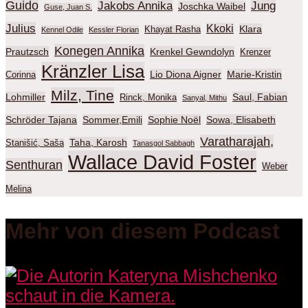
Guido
Jakobs Annika
Jung
Joschka Waibel
Guse, Juan S.
Julius
Kkoki
Klara
Khayat Rasha
Kennel Odile
Kessler Florian
Konegen Annika
Prautzsch
Krenkel Gewndolyn
Krenzer
Kränzler Lisa
Lio Diona Aigner
Marie-Kristin
Corinna
Milz, Tine
Lohmiller
Saul, Fabian
Rinck, Monika
Sanyal, Mithu
Schröder Tajana
Sommer,Emili
Sophie Noël
Sowa, Elisabeth
Varatharajah,
Taha, Karosh
Stanišić, Saša
Tanasgol Sabbagh
Wallace David Foster
Senthuran
Weber
Melina
Mehr von diesem Podcast