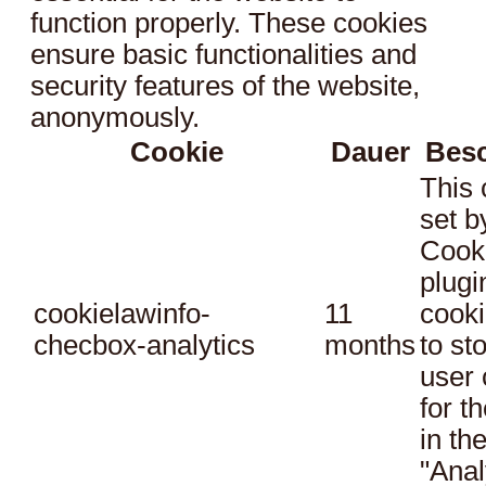
function properly. These cookies
ensure basic functionalities and
security features of the website,
anonymously.
Cookie
Dauer
Bes
This 
set 
Cook
plugi
cookielawinfo-
11
cooki
checbox-analytics
months
to st
user 
for t
in th
"Anal