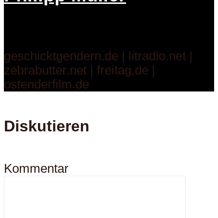
geschicktgendern.de | litradio.net |
zebrabutter.net | freitag.de |
ostenderfilm.de
Diskutieren
Kommentar