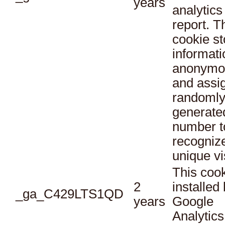
years
analytics
report. T
cookie st
informati
anonymo
and assi
randoml
generate
number t
recogniz
unique vi
This cook
2
installed
_ga_C429LTS1QD
years
Google
Analytics