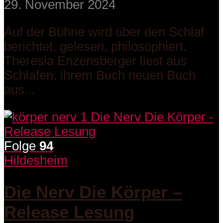
29. November 2024
Auf der Bühne wird über den Schlaf
berichtet, gelesen, philosophiert.
Theresia Enzensberger liest aus
Schlafen, ihrem Buch neuen Buch
aus...
Folge
94
Hildesheim
Die Nerv Die Körper –
Release Lesung