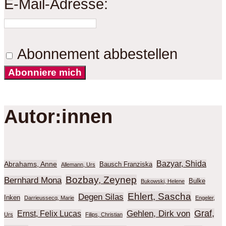
E-Mail-Adresse:
Abonnement abbestellen
Abonniere mich
Autor:innen
Bazyar, Shida
Abrahams, Anne
Bausch Franziska
Allemann, Urs
Bozbay, Zeynep
Bernhard Mona
Bulke
Bukowski, Helene
Ehlert, Sascha
Degen Silas
Inken
Darrieussecq, Marie
Engeler,
Graf,
Gehlen, Dirk von
Ernst, Felix Lucas
Urs
Filips, Christian