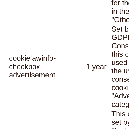
for t
in th
"Othe
Set b
GDPR
Conse
this 
cookielawinfo-
used 
checkbox-
1 year
the u
advertisement
conse
cooki
"Adve
categ
This 
set 