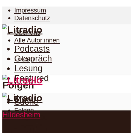
Impressum
Datenschutz
Über uns
Alle Autor:innen
Podcasts
Gespräch
Folgen
Lesung
Featured
Folgen
Menu
Suche
Folgen
Hildesheim
Podcasts
Facebook
Twitter
Gespräch
Suche