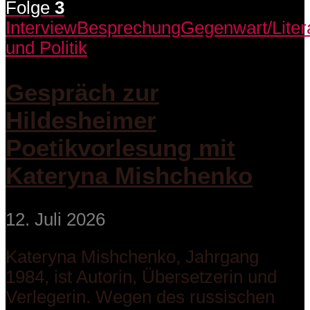
Folge
3
Interview
Besprechung
Gegenwart/Liter
und Politik
Gespräch zur
Hildesheimer
Poetikvorlesung mit
Kateryna Mishchenko
12. Juli 2026
Kateryna Mishchenko, Jahrgang
1984, ist Autorin, Übersetzerin und
Verlegerin. Wegen des russischen