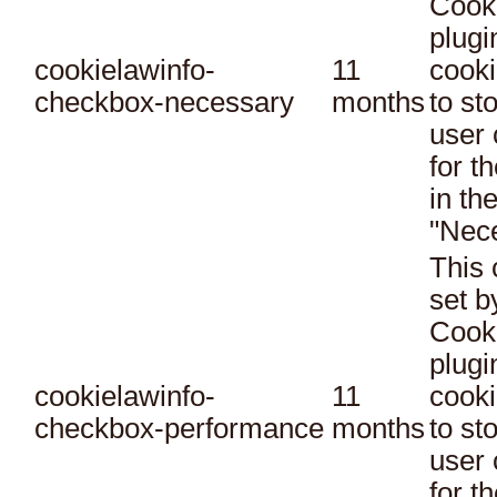
Cook
plugi
cookielawinfo-
11
cooki
checkbox-necessary
months
to st
user 
for t
in th
"Nec
This 
set 
Cook
plugi
cookielawinfo-
11
cooki
checkbox-performance
months
to st
user 
for t