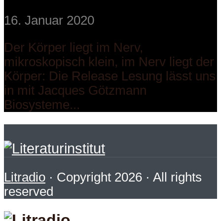
16. Januar 2020
Der Körper liegt im Nerv,
mikroskopisch klein, im Nerv liegt der
Körper: Die Release Lesung lässt uns
in mit Jacques Götzmann
Biosysteme...
Litradio
· Copyright 2026 · All rights
reserved