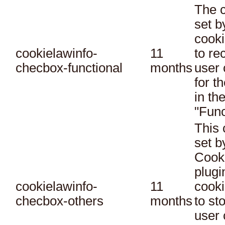
The c
set 
cooki
cookielawinfo-
11
to re
checbox-functional
months
user 
for t
in th
"Func
This 
set 
Cook
plugi
cookielawinfo-
11
cooki
checbox-others
months
to st
user 