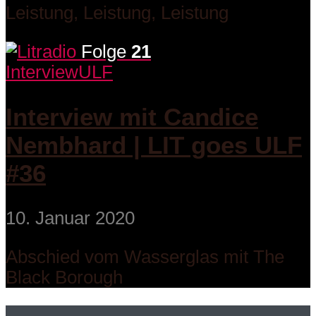
Leistung, Leistung, Leistung
Folge
21
Interview
ULF
Interview mit Candice
Nembhard | LIT goes ULF
#36
10. Januar 2020
Abschied vom Wasserglas mit The
Black Borough