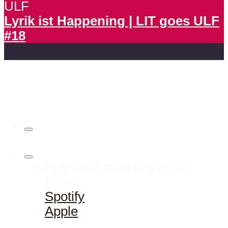
ULF
Lyrik ist Happening | LIT goes ULF
#18
Hier kann man uns auch
hören:
Spotify
Apple