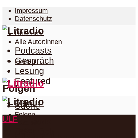
Impressum
Datenschutz
Über uns
Alle Autor:innen
Podcasts
Gespräch
Folgen
Lesung
Featured
Folgen
Menu
Suche
Folgen
ULF
Podcasts
Facebook
Twitter
Gespräch
Suche