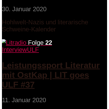
30. Januar 2020
Hohlwelt-Nazis und literarische
Schweine-Kalender
Folge
22
Interview
ULF
Leistungssport Literatur
mit OstKap | LIT goes
ULF #37
11. Januar 2020