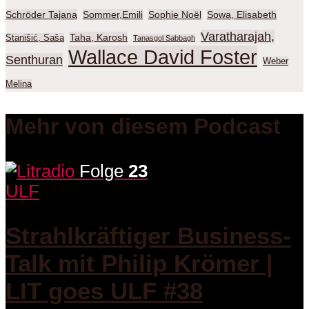
Schröder Tajana
Sommer,Emili
Sophie Noël
Sowa, Elisabeth
Varatharajah,
Taha, Karosh
Stanišić, Saša
Tanasgol Sabbagh
Wallace David Foster
Senthuran
Weber
Melina
Mehr von diesem Podcast
Folge
23
ULF
Strahlkräftiger Business-
Talk mit Philip Krömer |
LIT goes ULF #38