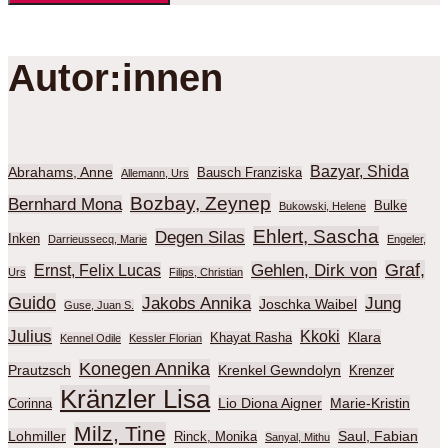
Autor:innen
Bazyar, Shida
Abrahams, Anne
Bausch Franziska
Allemann, Urs
Bozbay, Zeynep
Bernhard Mona
Bulke
Bukowski, Helene
Ehlert, Sascha
Degen Silas
Inken
Darrieussecq, Marie
Engeler,
Graf,
Gehlen, Dirk von
Ernst, Felix Lucas
Urs
Filips, Christian
Guido
Jakobs Annika
Jung
Joschka Waibel
Guse, Juan S.
Julius
Kkoki
Klara
Khayat Rasha
Kennel Odile
Kessler Florian
Konegen Annika
Prautzsch
Krenkel Gewndolyn
Krenzer
Kränzler Lisa
Lio Diona Aigner
Marie-Kristin
Corinna
Milz, Tine
Lohmiller
Saul, Fabian
Rinck, Monika
Sanyal, Mithu