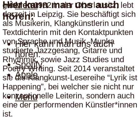
Hier kann man uns auch
Menu
geboren 1982 in der Oberlausitz, lebt
derzeit in Leipzig. Sie beschäftigt sich
hören:
als Musikerin, Klangkünstlerin und
Textdichterin mit den Kontaktpunkten
von Sprache und Musik. Munka
Hier kann man uns auch
studierte Jazzgesang, Gitarre und
hören:
Rhythmik, sowie Jazz Studies und
Spotify
Poetry Writing. Seit 2014 veranstaltet
Apple
sie die Klangkunst-Lesereihe “Lyrik ist
Happening”, bei welcher sie nicht nur
konzeptionelle Leiterin, sondern auch
Menu
eine der performenden Künstler*innen
ist.