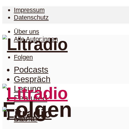
Impressum
Datenschutz
Über uns
Alle Autor:innen
Folgen
Podcasts
Gespräch
Lesung
Featured
Folgen
Suche
Menu