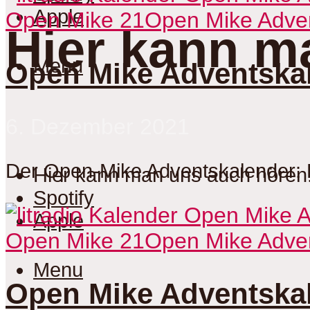
Apple
Open Mike 21
Open Mike Adve
Hier kann m
Menu
Open Mike Adventskal
6. Dezember 2021
Der Open-Mike Adventskalender: 
Hier kann man uns auch hören
Spotify
Apple
Open Mike 21
Open Mike Adve
Menu
Open Mike Adventskal