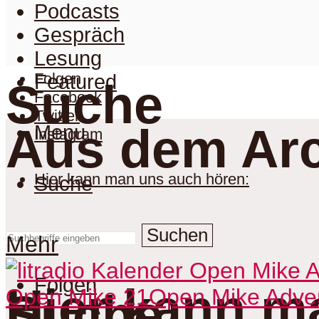
Podcasts
Gespräch
Lesung
Folgen
Featured
Suche
Facebook
Twitter
Aus dem Arc
Menu
Instagram
Hier kann man uns auch hören:
Suche
Suchen
Mehr
Folgen
Hier kann m
Open Mike 21
Open Mike Adve
Suche