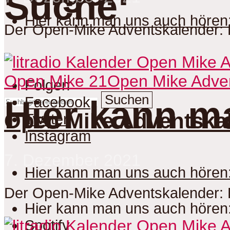
Suche
Hier kann man uns auch hören
Der Open-Mike Adventskalender: 
Open Mike 21
Open Mike Adve
Folgen
Suchen
Facebook
Hier kann m
Open Mike Adventskal
Twitter
Instagram
7. Dezember 2021
Hier kann man uns auch hören
Der Open-Mike Adventskalender: 
Hier kann man uns auch hören
Spotify