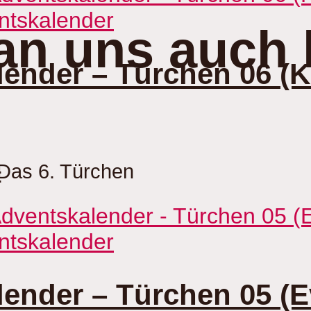
ntskalender
an uns auch 
ender – Türchen 06 (
Das 6. Türchen
:
ntskalender
ender – Türchen 05 (E