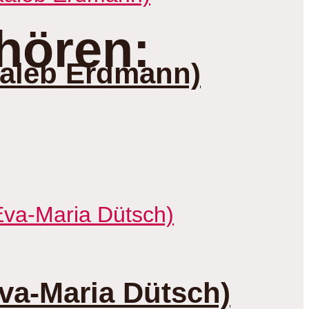
hören:
Kaleb Erdmann)
va-Maria Dütsch)