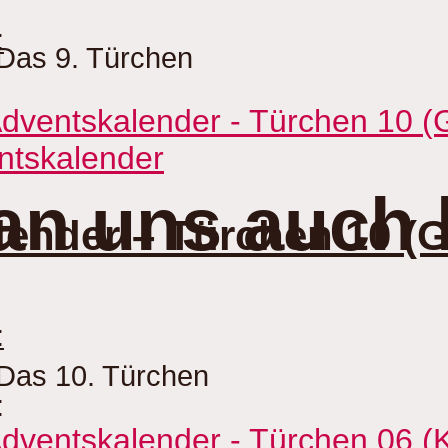
:
Das 9. Türchen
ntskalender
an uns auch 
ender – Türchen 10 (Gr
:
Das 10. Türchen
: