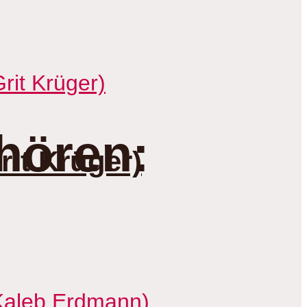
hören:
it Krüger)