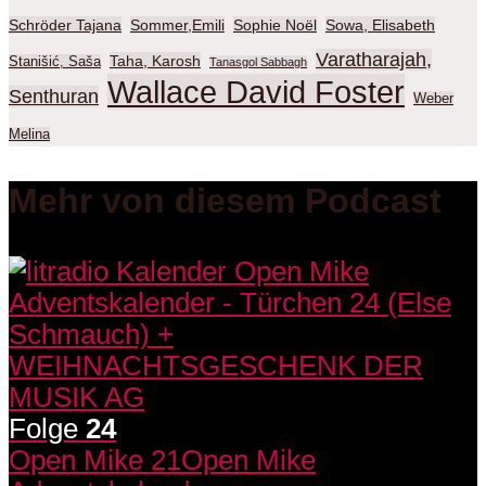
Schröder Tajana
Sommer,Emili
Sophie Noël
Sowa, Elisabeth
Varatharajah,
Taha, Karosh
Stanišić, Saša
Tanasgol Sabbagh
Wallace David Foster
Senthuran
Weber
Melina
Mehr von diesem Podcast
Folge
24
Open Mike 21
Open Mike