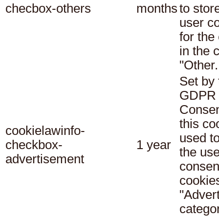
checbox-others
months
to stor
user c
for the
in the 
"Other.
Set by 
GDPR 
Consen
this co
cookielawinfo-
used t
checkbox-
1 year
the use
advertisement
consent
cookies
"Adver
categor