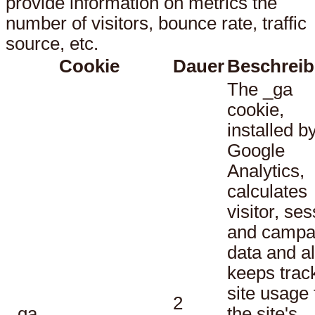
provide information on metrics the
number of visitors, bounce rate, traffic
source, etc.
Cookie
Dauer
Beschrei
The _ga
cookie,
installed b
Google
Analytics,
calculates
visitor, se
and campa
data and a
keeps track
site usage 
2
_ga
the site's