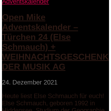
Adventskalender
Open Mike
Adventskalender –
Türchen 24 (Else
Schmauch) +
WEIHNACHTSGESCHENK
DER MUSIK AG
24. Dezember 2021
Heute liest Else Schmauch für euch!
Else Schmauch, geboren 1992 in
Hiddensee, Studium der Geographie