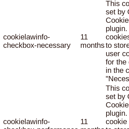
This co
set b
Cookie
plugin.
cookielawinfo-
11
cookie
checkbox-necessary
months
to stor
user c
for the
in the 
"Neces
This co
set b
Cookie
plugin.
cookielawinfo-
11
cookie 