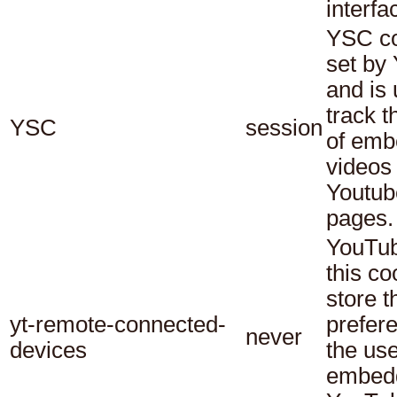
interfa
YSC co
set by
and is 
track t
YSC
session
of em
videos
Youtub
pages.
YouTub
this co
store t
yt-remote-connected-
prefer
never
devices
the use
embed