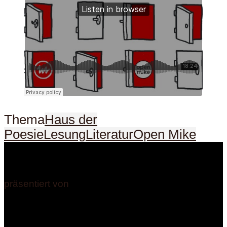
Thema
Haus der
Poesie
Lesung
Literatur
Open Mike
präsentiert von