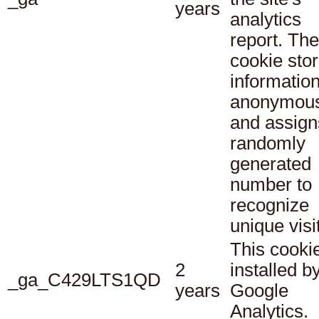
years
analytics
report. The
cookie sto
informatio
anonymous
and assign
randomly
generated
number to
recognize
unique visi
This cookie
2
installed b
_ga_C429LTS1QD
years
Google
Analytics.