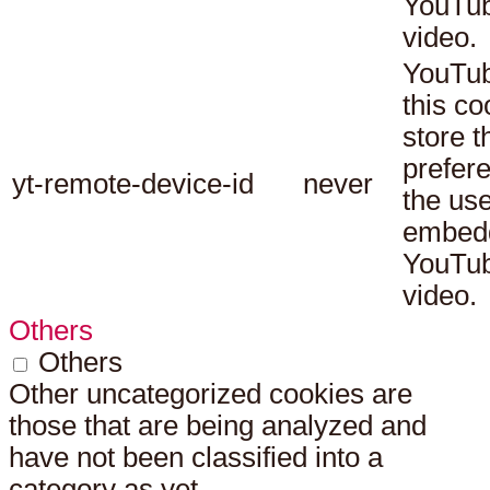
YouTu
video.
YouTub
this co
store t
prefer
yt-remote-device-id
never
the use
embed
YouTu
video.
Others
Others
Other uncategorized cookies are
those that are being analyzed and
have not been classified into a
category as yet.