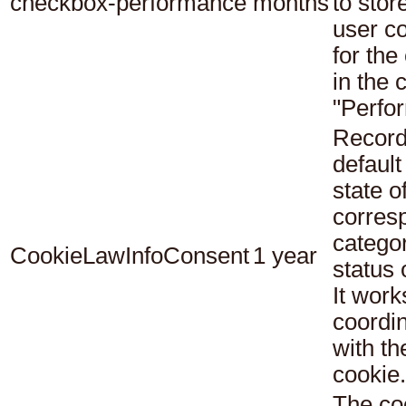
checkbox-performance
months
to stor
user c
for the
in the 
"Perfo
Record
default
state o
corres
catego
CookieLawInfoConsent
1 year
status
It work
coordi
with th
cookie.
The co