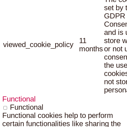
set by 
GDPR 
Consen
and is 
11
store 
viewed_cookie_policy
months
or not 
consen
the use
cookies
not sto
persona
Functional
Functional
Functional cookies help to perform
certain functionalities like sharing the