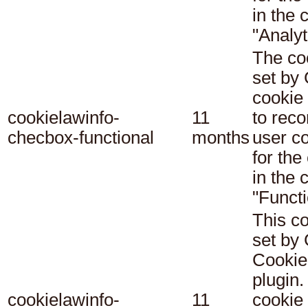
in the 
"Analyt
The co
set b
cookie
cookielawinfo-
11
to reco
checbox-functional
months
user c
for the
in the 
"Functi
This co
set b
Cookie
plugin.
cookielawinfo-
11
cookie 