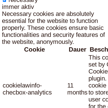
immer aktiv
Necessary cookies are absolutely
essential for the website to function
properly. These cookies ensure basic
functionalities and security features of
the website, anonymously.
Cookie
Dauer
Besch
This co
set b
Cookie
plugin.
cookielawinfo-
11
cookie 
checbox-analytics
months
to stor
user c
for the