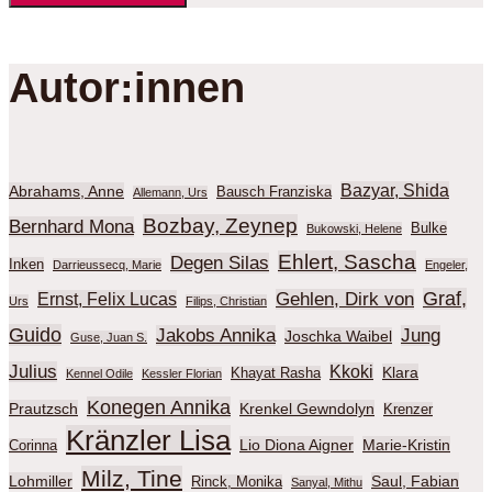
Autor:innen
Bazyar, Shida
Abrahams, Anne
Bausch Franziska
Allemann, Urs
Bozbay, Zeynep
Bernhard Mona
Bulke
Bukowski, Helene
Ehlert, Sascha
Degen Silas
Inken
Darrieussecq, Marie
Engeler,
Graf,
Gehlen, Dirk von
Ernst, Felix Lucas
Urs
Filips, Christian
Guido
Jakobs Annika
Jung
Joschka Waibel
Guse, Juan S.
Julius
Kkoki
Klara
Khayat Rasha
Kennel Odile
Kessler Florian
Konegen Annika
Prautzsch
Krenkel Gewndolyn
Krenzer
Kränzler Lisa
Lio Diona Aigner
Marie-Kristin
Corinna
Milz, Tine
Lohmiller
Saul, Fabian
Rinck, Monika
Sanyal, Mithu