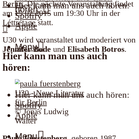
Berlin
. Die nächste Veranstaltung findet
Hier kann man uns auch hören:
hören:
am 15.02.2015 um 19:30 Uhr in der
Spotify
Léttretage
statt.
Apple
U30 wird veranstaltet und moderiert von
Menu
Jennifer Bode
und
Elisabeth Botros
.
Hier kann man uns auch
hören:
Hier kann man uns auch hören:
Spotify
© Jonas Ludwig
Apple
Walter
Menu
Paula Fürstenberg
, geboren 1987,