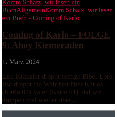
Komm Schatz, wir lesen ein
Buch
Allgemein
Komm Schatz, wir lesen
ein Buch - Coming of Karlo
Coming of Karlo – FOLGE
9: Ahoy Kiemeraden
1. März 2024
Lisa Kränzler droppt heftige Bibel-Lore,
Ilsa droppt die Wahrheit über Karlos
(Karlo 02) Vater (Karlo 01) und wir
droppen mal wieder über...