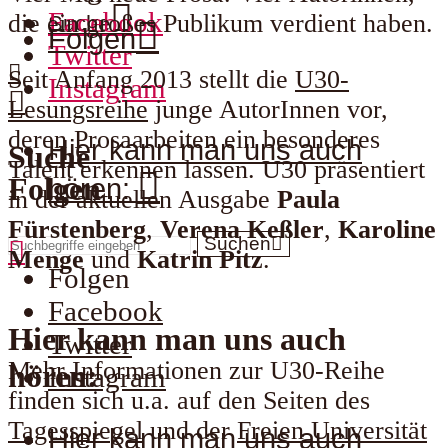
Facebook
die ein großes Publikum verdient haben.
Suche
Folgen
Twitter
Seit Anfang 2013 stellt die
U30-
Instagram
Lesungsreihe
junge AutorInnen vor,
deren Prosaarbeiten ein besonderes
Hier kann man uns auch
Suche
Talent erkennen lassen. U30 präsentiert
Folgen
hören:
in der aktuellen Ausgabe
Paula
Fürstenberg
,
Verena Keßler
,
Karoline
Suchen
Menge
und
Katrin Pitz
.
Folgen
Facebook
Hier kann man uns auch
Twitter
Mehr Informationen zur U30-Reihe
hören:
Instagram
finden sich u.a. auf den Seiten des
Tagesspiegel
und der
Freien Universität
Hier kann man uns auch