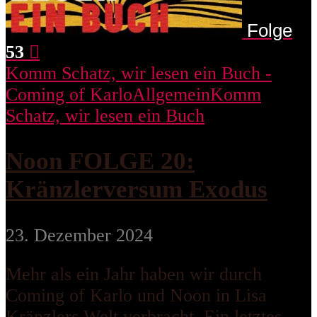
Folge
53
Komm Schatz, wir lesen ein Buch -
Coming of Karlo
Allgemein
Komm
Schatz, wir lesen ein Buch
Noon FOLGE 20:
Kränzlerversum Exodus
23. Dezember 2024
Mehr als ein Jahr haben wir durch
Coming of Karlo und Noon in Lisa
Kränzlers Welt verbracht. Ein letztes