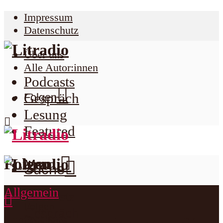
Impressum
Datenschutz
Über uns
Alle Autor:innen
Podcasts
Gespräch
Folgen
Lesung
Featured
Folgen
Menu
Suche
Allgemein
Podcasts
Folgen
Gespräch
Facebook