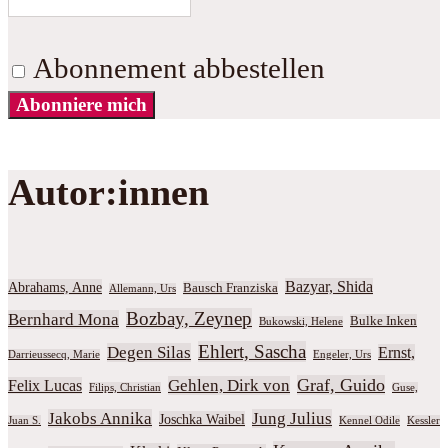
Abonnement abbestellen
Abonniere mich
Autor:innen
Bazyar, Shida
Abrahams, Anne
Bausch Franziska
Allemann, Urs
Bozbay, Zeynep
Bernhard Mona
Bulke Inken
Bukowski, Helene
Ehlert, Sascha
Degen Silas
Ernst,
Darrieussecq, Marie
Engeler, Urs
Graf, Guido
Gehlen, Dirk von
Felix Lucas
Filips, Christian
Guse,
Jakobs Annika
Jung Julius
Joschka Waibel
Juan S.
Kennel Odile
Kessler