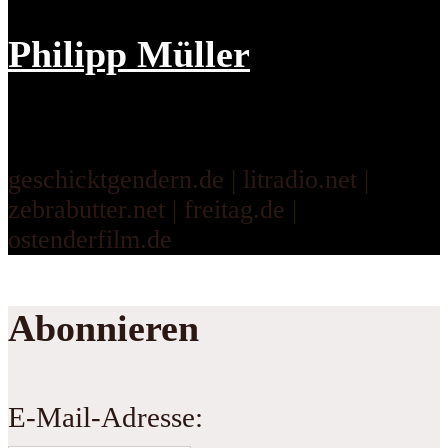
Philipp Müller
geschicktgendern.de | litradio.net |
zebrabutter.net | freitag.de |
ostenderfilm.de
Abonnieren
E-Mail-Adresse: