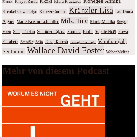
Konegen Annika
Kkoki
Klara Prautzsch
Khayat Rasha
Florian
Kränzler Lisa
Krenkel Gewndolyn
Lio Diona
Krenzer Corinna
Milz, Tine
Aigner
Marie-Kristin Lohmiller
Rinck, Monika
Sanyal,
Saul, Fabian
Schröder Tajana
Sommer,Emili
Sophie Noël
Sowa,
Mithu
Varatharajah,
Elisabeth
Taha, Karosh
Stanišić, Saša
Tanasgol Sabbagh
Wallace David Foster
Senthuran
Weber Melina
Mehr von diesem Podcast